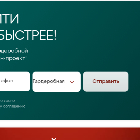
ЙТИ
БЫСТРЕЕ!
рдеробной
н-проект!
Отправить
согласно
му соглашению