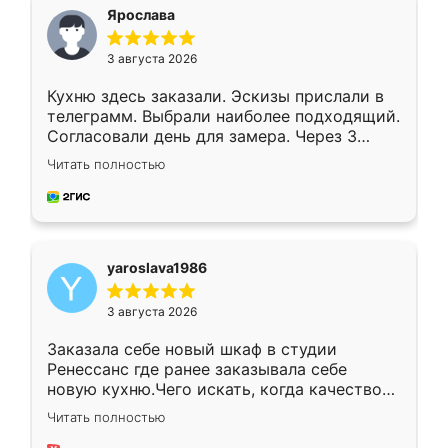
я хотела.
Ярослава
3 августа 2026
Кухню здесь заказали. Эскизы прислали в
телеграмм. Выбрали наиболее подходящий.
Согласовали день для замера. Через 3
недели кухня была уже готова. Остались
Читать полностью
довольны работой. Спасибо Ренессанс
мебель за качественную работу!
yaroslava1986
3 августа 2026
Заказала себе новый шкаф в студии
Ренессанс где ранее заказывала себе
новую кухню.Чего искать, когда качеством
вполне довольна. Служит кухня уже почти
Читать полностью
два года, нареканий нет.