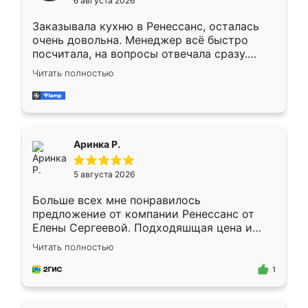
6 августа 2026
мебели буду заказывать только здесь.
Заказывала кухню в Ренессанс, осталась
очень довольна. Менеджер всё быстро
посчитала, на вопросы отвечала сразу.
Замерщик приехал в субботу, подошёл к
Читать полностью
делу со всей ответственностью. Собрали
за день, ребята работали аккуратно, даже
пыли почти не было. Качество отличное,
ящики ходят плавно, ничего не скрипит.
Всё подошло как влитое.
Аринка Р.
5 августа 2026
Больше всех мне понравилось
предложение от компании Ренессанс от
Елены Сергеевой. Подходяшщая цена и
короткие сроки изготовления. Приехавший
Читать полностью
для замера сотрудник Владислав
предложил по моему эскизу самый
1
подходящий вариант шкафа. Немного его
видоизменил, получилось даже лучше, чем