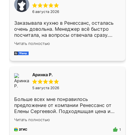
меньше, здесь же он более разнообразный.
Мне нравится ,если что-то потребуется из
6 августа 2026
мебели буду заказывать только здесь.
Заказывала кухню в Ренессанс, осталась
очень довольна. Менеджер всё быстро
посчитала, на вопросы отвечала сразу.
Замерщик приехал в субботу, подошёл к
Читать полностью
делу со всей ответственностью. Собрали
за день, ребята работали аккуратно, даже
пыли почти не было. Качество отличное,
ящики ходят плавно, ничего не скрипит.
Всё подошло как влитое.
Аринка Р.
5 августа 2026
Больше всех мне понравилось
предложение от компании Ренессанс от
Елены Сергеевой. Подходяшщая цена и
короткие сроки изготовления. Приехавший
Читать полностью
для замера сотрудник Владислав
предложил по моему эскизу самый
1