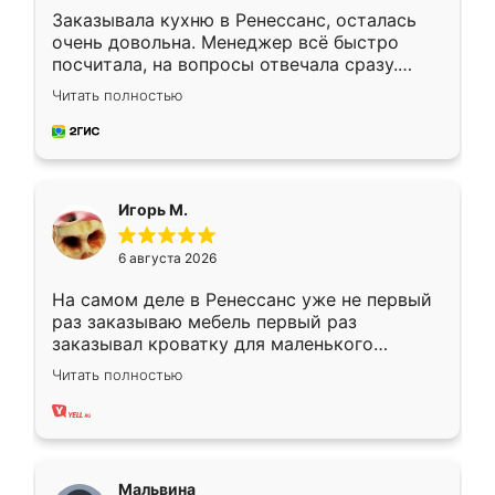
Заказывала кухню в Ренессанс, осталась
очень довольна. Менеджер всё быстро
посчитала, на вопросы отвечала сразу.
Замерщик приехал в субботу, подошёл к
Читать полностью
делу со всей ответственностью. Собрали
за день, ребята работали аккуратно, даже
пыли почти не было. Качество отличное,
ящики ходят плавно, ничего не скрипит.
Всё подошло как влитое.
Игорь М.
6 августа 2026
На самом деле в Ренессанс уже не первый
раз заказываю мебель первый раз
заказывал кроватку для маленького
ребёнка при его рождении ,во второй раз
Читать полностью
заказал шкаф-купе. По качеству очень
хорошее сборка достаточно быстрая,
также адекватные цены. До этого
сравнивал с разными конкурентами в этом
сегменте ,выбор у конкурентов куда
Мальвина