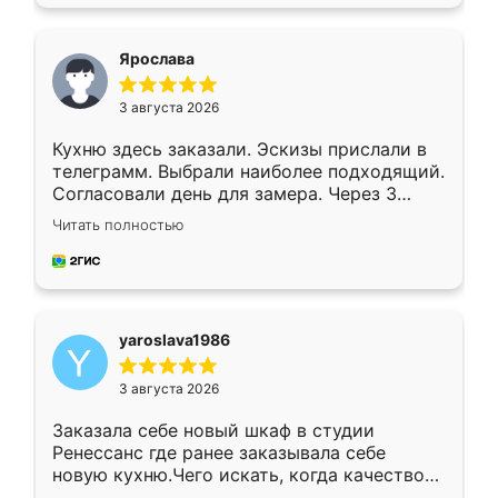
подходящий вариант шкафа. Немного его
видоизменил, получилось даже лучше, чем
я хотела.
Ярослава
3 августа 2026
Кухню здесь заказали. Эскизы прислали в
телеграмм. Выбрали наиболее подходящий.
Согласовали день для замера. Через 3
недели кухня была уже готова. Остались
Читать полностью
довольны работой. Спасибо Ренессанс
мебель за качественную работу!
yaroslava1986
3 августа 2026
Заказала себе новый шкаф в студии
Ренессанс где ранее заказывала себе
новую кухню.Чего искать, когда качеством
вполне довольна. Служит кухня уже почти