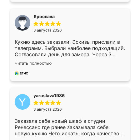
подходящий вариант шкафа. Немного его
видоизменил, получилось даже лучше, чем
я хотела.
Ярослава
3 августа 2026
Кухню здесь заказали. Эскизы прислали в
телеграмм. Выбрали наиболее подходящий.
Согласовали день для замера. Через 3
недели кухня была уже готова. Остались
Читать полностью
довольны работой. Спасибо Ренессанс
мебель за качественную работу!
yaroslava1986
3 августа 2026
Заказала себе новый шкаф в студии
Ренессанс где ранее заказывала себе
новую кухню.Чего искать, когда качеством
вполне довольна. Служит кухня уже почти