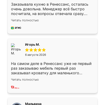
Заказывала кухню в Ренессанс, осталась
очень довольна. Менеджер всё быстро
посчитала, на вопросы отвечала сразу.
Замерщик приехал в субботу, подошёл к
Читать полностью
делу со всей ответственностью. Собрали
за день, ребята работали аккуратно, даже
пыли почти не было. Качество отличное,
ящики ходят плавно, ничего не скрипит.
Всё подошло как влитое.
Игорь М.
6 августа 2026
На самом деле в Ренессанс уже не первый
раз заказываю мебель первый раз
заказывал кроватку для маленького
ребёнка при его рождении ,во второй раз
Читать полностью
заказал шкаф-купе. По качеству очень
хорошее сборка достаточно быстрая,
также адекватные цены. До этого
сравнивал с разными конкурентами в этом
сегменте ,выбор у конкурентов куда
Мальвина