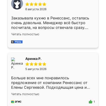
меньше, здесь же он более разнообразный.
Мне нравится ,если что-то потребуется из
6 августа 2026
мебели буду заказывать только здесь.
Заказывала кухню в Ренессанс, осталась
очень довольна. Менеджер всё быстро
посчитала, на вопросы отвечала сразу.
Замерщик приехал в субботу, подошёл к
Читать полностью
делу со всей ответственностью. Собрали
за день, ребята работали аккуратно, даже
пыли почти не было. Качество отличное,
ящики ходят плавно, ничего не скрипит.
Всё подошло как влитое.
Аринка Р.
5 августа 2026
Больше всех мне понравилось
предложение от компании Ренессанс от
Елены Сергеевой. Подходяшщая цена и
короткие сроки изготовления. Приехавший
Читать полностью
для замера сотрудник Владислав
предложил по моему эскизу самый
1