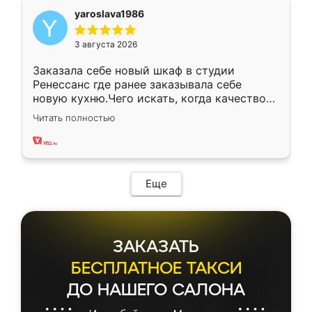
yaroslava1986
3 августа 2026
Заказала себе новый шкаф в студии
Ренессанс где ранее заказывала себе
новую кухню.Чего искать, когда качеством
вполне довольна. Служит кухня уже почти
Читать полностью
два года, нареканий нет.
Еще
ЗАКАЗАТЬ
БЕСПЛАТНОЕ ТАКСИ
ДО НАШЕГО САЛОНА