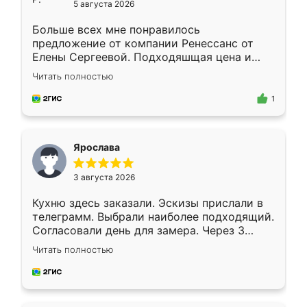
5 августа 2026
Больше всех мне понравилось
предложение от компании Ренессанс от
Елены Сергеевой. Подходяшщая цена и
короткие сроки изготовления. Приехавший
Читать полностью
для замера сотрудник Владислав
предложил по моему эскизу самый
1
подходящий вариант шкафа. Немного его
видоизменил, получилось даже лучше, чем
я хотела.
Ярослава
3 августа 2026
Кухню здесь заказали. Эскизы прислали в
телеграмм. Выбрали наиболее подходящий.
Согласовали день для замера. Через 3
недели кухня была уже готова. Остались
Читать полностью
довольны работой. Спасибо Ренессанс
мебель за качественную работу!