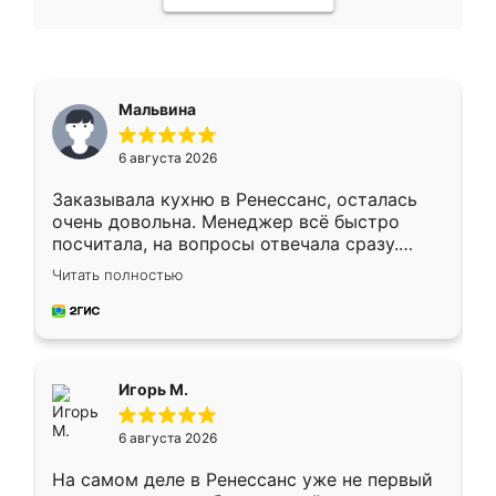
Мальвина
6 августа 2026
Заказывала кухню в Ренессанс, осталась
очень довольна. Менеджер всё быстро
посчитала, на вопросы отвечала сразу.
Замерщик приехал в субботу, подошёл к
Читать полностью
делу со всей ответственностью. Собрали
за день, ребята работали аккуратно, даже
пыли почти не было. Качество отличное,
ящики ходят плавно, ничего не скрипит.
Всё подошло как влитое.
Игорь М.
6 августа 2026
На самом деле в Ренессанс уже не первый