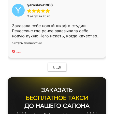
yaroslava1986
3 августа 2026
Заказала себе новый шкаф в студии
Ренессанс где ранее заказывала себе
новую кухню.Чего искать, когда качеством
вполне довольна. Служит кухня уже почти
Читать полностью
два года, нареканий нет.
Еще
ЗАКАЗАТЬ
БЕСПЛАТНОЕ ТАКСИ
ДО НАШЕГО САЛОНА