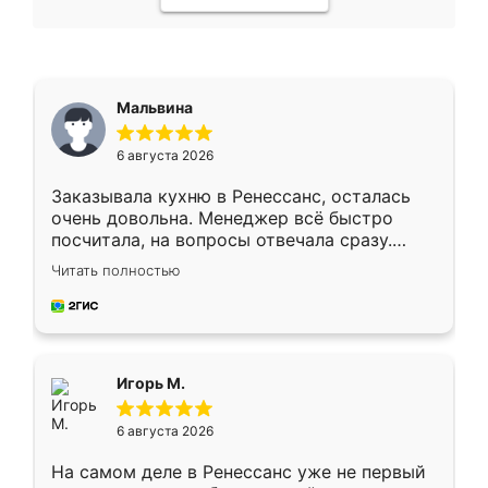
Мальвина
6 августа 2026
Заказывала кухню в Ренессанс, осталась
очень довольна. Менеджер всё быстро
посчитала, на вопросы отвечала сразу.
Замерщик приехал в субботу, подошёл к
Читать полностью
делу со всей ответственностью. Собрали
за день, ребята работали аккуратно, даже
пыли почти не было. Качество отличное,
ящики ходят плавно, ничего не скрипит.
Всё подошло как влитое.
Игорь М.
6 августа 2026
На самом деле в Ренессанс уже не первый