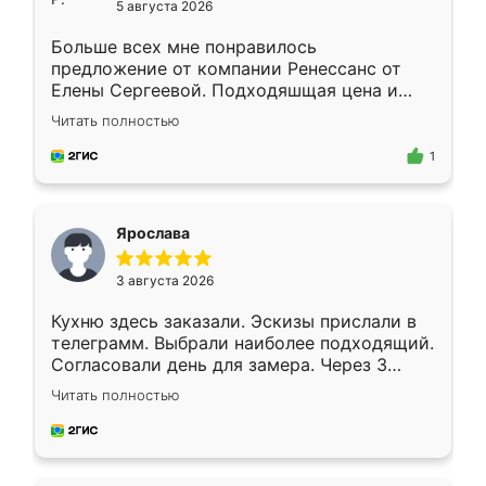
5 августа 2026
Больше всех мне понравилось
предложение от компании Ренессанс от
Елены Сергеевой. Подходяшщая цена и
короткие сроки изготовления. Приехавший
Читать полностью
для замера сотрудник Владислав
предложил по моему эскизу самый
1
подходящий вариант шкафа. Немного его
видоизменил, получилось даже лучше, чем
я хотела.
Ярослава
3 августа 2026
Кухню здесь заказали. Эскизы прислали в
телеграмм. Выбрали наиболее подходящий.
Согласовали день для замера. Через 3
недели кухня была уже готова. Остались
Читать полностью
довольны работой. Спасибо Ренессанс
мебель за качественную работу!