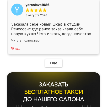
yaroslava1986
3 августа 2026
Заказала себе новый шкаф в студии
Ренессанс где ранее заказывала себе
новую кухню.Чего искать, когда качеством
вполне довольна. Служит кухня уже почти
Читать полностью
два года, нареканий нет.
Еще
ЗАКАЗАТЬ
БЕСПЛАТНОЕ ТАКСИ
ДО НАШЕГО САЛОНА