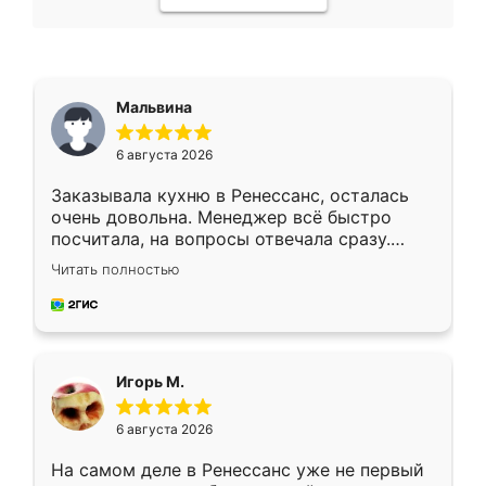
Мальвина
6 августа 2026
Заказывала кухню в Ренессанс, осталась
очень довольна. Менеджер всё быстро
посчитала, на вопросы отвечала сразу.
Замерщик приехал в субботу, подошёл к
Читать полностью
делу со всей ответственностью. Собрали
за день, ребята работали аккуратно, даже
пыли почти не было. Качество отличное,
ящики ходят плавно, ничего не скрипит.
Всё подошло как влитое.
Игорь М.
6 августа 2026
На самом деле в Ренессанс уже не первый