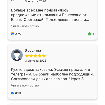
5 августа 2026
Больше всех мне понравилось
предложение от компании Ренессанс от
Елены Сергеевой. Подходяшщая цена и
короткие сроки изготовления. Приехавший
Читать полностью
для замера сотрудник Владислав
предложил по моему эскизу самый
1
подходящий вариант шкафа. Немного его
видоизменил, получилось даже лучше, чем
я хотела.
Ярослава
3 августа 2026
Кухню здесь заказали. Эскизы прислали в
телеграмм. Выбрали наиболее подходящий.
Согласовали день для замера. Через 3
недели кухня была уже готова. Остались
Читать полностью
довольны работой. Спасибо Ренессанс
мебель за качественную работу!