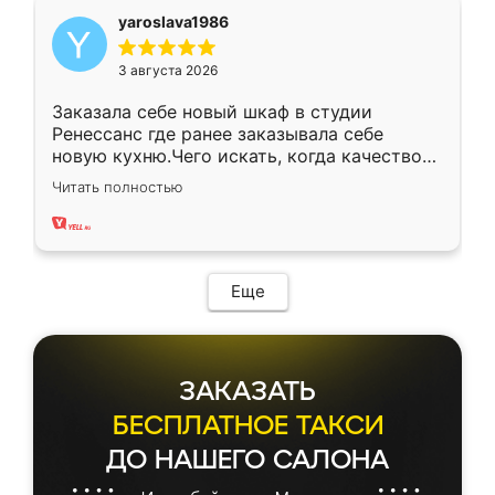
yaroslava1986
3 августа 2026
Заказала себе новый шкаф в студии
Ренессанс где ранее заказывала себе
новую кухню.Чего искать, когда качеством
вполне довольна. Служит кухня уже почти
Читать полностью
два года, нареканий нет.
Еще
ЗАКАЗАТЬ
БЕСПЛАТНОЕ ТАКСИ
ДО НАШЕГО САЛОНА