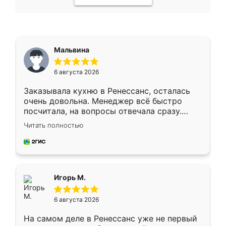
Мальвина
6 августа 2026
Заказывала кухню в Ренессанс, осталась
очень довольна. Менеджер всё быстро
посчитала, на вопросы отвечала сразу.
Замерщик приехал в субботу, подошёл к
Читать полностью
делу со всей ответственностью. Собрали
за день, ребята работали аккуратно, даже
пыли почти не было. Качество отличное,
ящики ходят плавно, ничего не скрипит.
Всё подошло как влитое.
Игорь М.
6 августа 2026
На самом деле в Ренессанс уже не первый