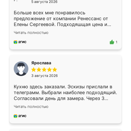
5 августа 2026
Больше всех мне понравилось
предложение от компании Ренессанс от
Елены Сергеевой. Подходяшщая цена и
короткие сроки изготовления. Приехавший
Читать полностью
для замера сотрудник Владислав
предложил по моему эскизу самый
1
подходящий вариант шкафа. Немного его
видоизменил, получилось даже лучше, чем
я хотела.
Ярослава
3 августа 2026
Кухню здесь заказали. Эскизы прислали в
телеграмм. Выбрали наиболее подходящий.
Согласовали день для замера. Через 3
недели кухня была уже готова. Остались
Читать полностью
довольны работой. Спасибо Ренессанс
мебель за качественную работу!