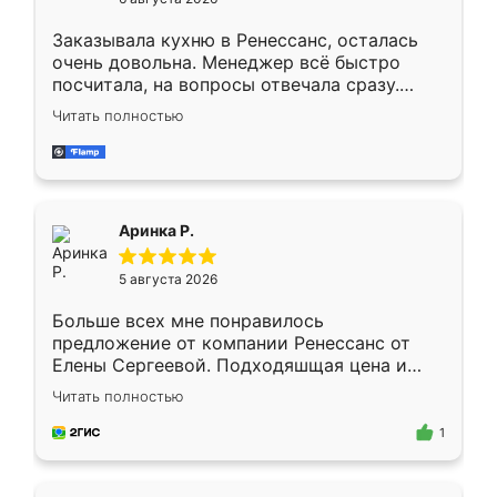
мебели буду заказывать только здесь.
Заказывала кухню в Ренессанс, осталась
очень довольна. Менеджер всё быстро
посчитала, на вопросы отвечала сразу.
Замерщик приехал в субботу, подошёл к
Читать полностью
делу со всей ответственностью. Собрали
за день, ребята работали аккуратно, даже
пыли почти не было. Качество отличное,
ящики ходят плавно, ничего не скрипит.
Всё подошло как влитое.
Аринка Р.
5 августа 2026
Больше всех мне понравилось
предложение от компании Ренессанс от
Елены Сергеевой. Подходяшщая цена и
короткие сроки изготовления. Приехавший
Читать полностью
для замера сотрудник Владислав
предложил по моему эскизу самый
1
подходящий вариант шкафа. Немного его
видоизменил, получилось даже лучше, чем