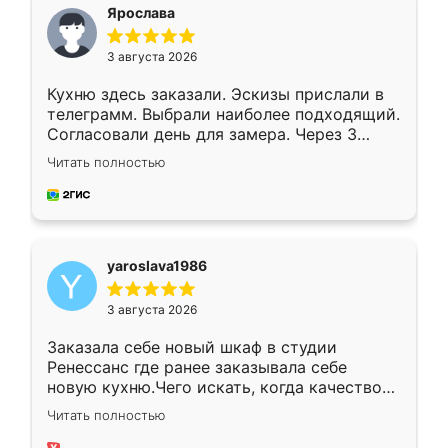
я хотела.
Ярослава
3 августа 2026
Кухню здесь заказали. Эскизы прислали в
телеграмм. Выбрали наиболее подходящий.
Согласовали день для замера. Через 3
недели кухня была уже готова. Остались
Читать полностью
довольны работой. Спасибо Ренессанс
мебель за качественную работу!
yaroslava1986
3 августа 2026
Заказала себе новый шкаф в студии
Ренессанс где ранее заказывала себе
новую кухню.Чего искать, когда качеством
вполне довольна. Служит кухня уже почти
Читать полностью
два года, нареканий нет.