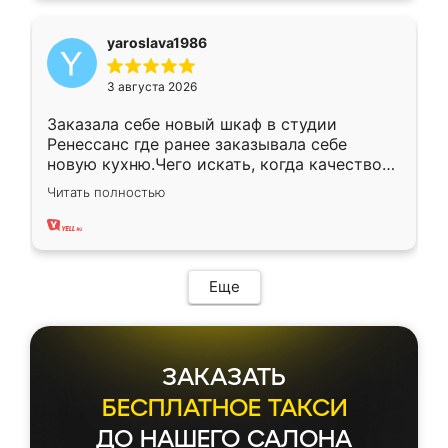
yaroslava1986
3 августа 2026
Заказала себе новый шкаф в студии
Ренессанс где ранее заказывала себе
новую кухню.Чего искать, когда качеством
вполне довольна. Служит кухня уже почти
Читать полностью
два года, нареканий нет.
Еще
ЗАКАЗАТЬ
БЕСПЛАТНОЕ ТАКСИ
ДО НАШЕГО САЛОНА