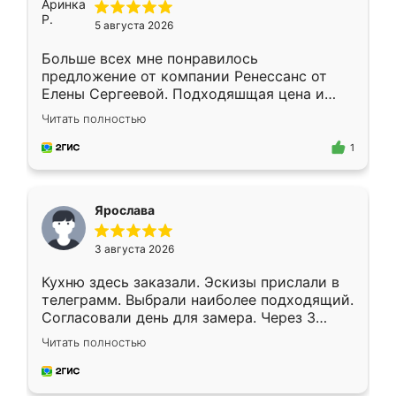
5 августа 2026
Больше всех мне понравилось
предложение от компании Ренессанс от
Елены Сергеевой. Подходяшщая цена и
короткие сроки изготовления. Приехавший
Читать полностью
для замера сотрудник Владислав
предложил по моему эскизу самый
1
подходящий вариант шкафа. Немного его
видоизменил, получилось даже лучше, чем
я хотела.
Ярослава
3 августа 2026
Кухню здесь заказали. Эскизы прислали в
телеграмм. Выбрали наиболее подходящий.
Согласовали день для замера. Через 3
недели кухня была уже готова. Остались
Читать полностью
довольны работой. Спасибо Ренессанс
мебель за качественную работу!