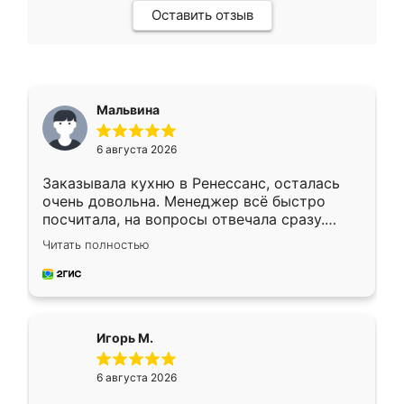
Оставить отзыв
Мальвина
6 августа 2026
Заказывала кухню в Ренессанс, осталась
очень довольна. Менеджер всё быстро
посчитала, на вопросы отвечала сразу.
Замерщик приехал в субботу, подошёл к
Читать полностью
делу со всей ответственностью. Собрали
за день, ребята работали аккуратно, даже
пыли почти не было. Качество отличное,
ящики ходят плавно, ничего не скрипит.
Всё подошло как влитое.
Игорь М.
6 августа 2026