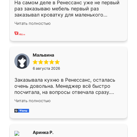
На самом деле в Ренессанс уже не первый
раз заказываю мебель первый раз
заказывал кроватку для маленького
ребёнка при его рождении ,во второй раз
Читать полностью
заказал шкаф-купе. По качеству очень
хорошее сборка достаточно быстрая,
также адекватные цены. До этого
сравнивал с разными конкурентами в этом
сегменте ,выбор у конкурентов куда
Мальвина
меньше, здесь же он более разнообразный.
Мне нравится ,если что-то потребуется из
6 августа 2026
мебели буду заказывать только здесь.
Заказывала кухню в Ренессанс, осталась
очень довольна. Менеджер всё быстро
посчитала, на вопросы отвечала сразу.
Замерщик приехал в субботу, подошёл к
Читать полностью
делу со всей ответственностью. Собрали
за день, ребята работали аккуратно, даже
пыли почти не было. Качество отличное,
ящики ходят плавно, ничего не скрипит.
Всё подошло как влитое.
Аринка Р.