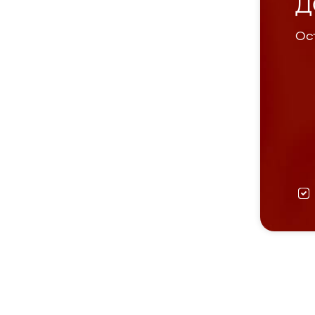
Д
Ост