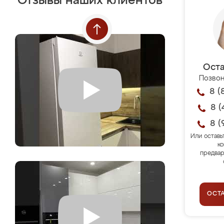
Отзывы наших клиентов
Оста
Позвон
8 (
8 (
8 (
Или оставь
ко
предвар
ОСТ