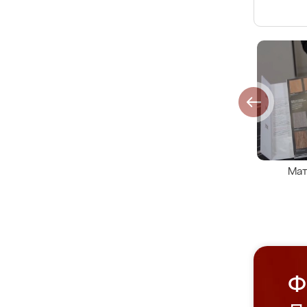
Мат
Ф