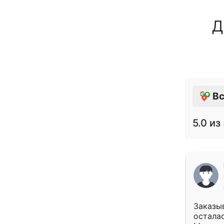
Д
Вс
5.0
из 
Заказыв
осталас