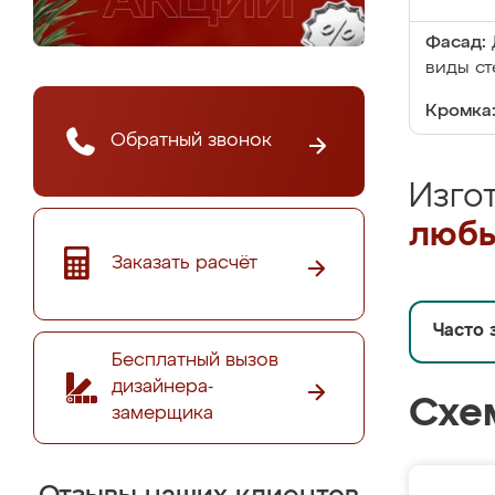
Фасад:
виды ст
Кромка
Обратный звонок
Изго
любы
Заказать расчёт
Часто 
Бесплатный вызов
дизайнера-
Схе
замерщика