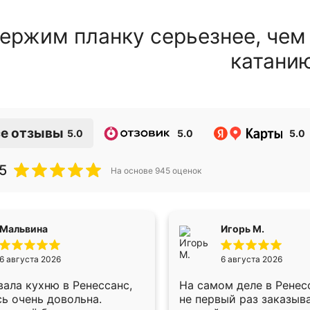
ержим планку серьезнее, чем
катани
е отзывы
5.0
5.0
5.0
5
На основе
945
оценок
Мальвина
Игорь М.
6 августа 2026
6 августа 2026
ала кухню в Ренессанс,
На самом деле в Ренес
ь очень довольна.
не первый раз заказыв