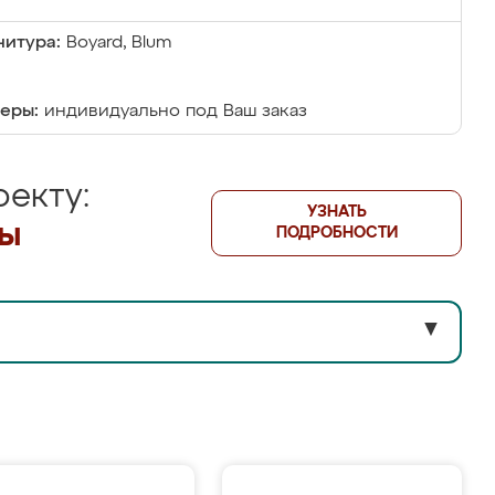
итура:
Boyard, Blum
еры:
индивидуально под Ваш заказ
екту:
УЗНАТЬ
лы
ПОДРОБНОСТИ
▼