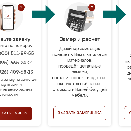
вьте заявку
Замер и расчет
ите по номерам
Дизайнер-замерщик
800) 511-89-55
приедет к Вам с каталогом
материалов,
Вы
495) 665-24-01
проведёт детальные
р
926) 409-68-13
замеры,
д
составит проект и сделает
з
те заявку на сайте для
окончательный расчёт
нсультации и
стоимости Вашей будущей
ительного расчёта
стоимости.
мебели.
ВЫЗВАТЬ ЗАМЕРЩИКА
АВИТЬ ЗАЯВКУ