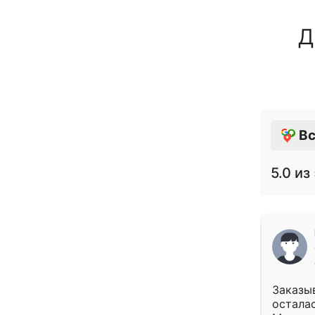
Д
Вс
5.0
из 
Заказыв
осталас