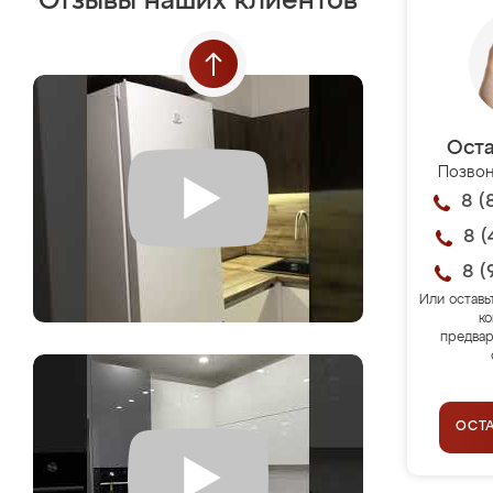
Отзывы наших клиентов
Оста
Позвон
8 (
8 (
8 (
Или оставь
ко
предвар
ОСТ