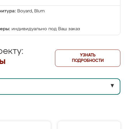
итура:
Boyard, Blum
еры:
индивидуально под Ваш заказ
екту:
УЗНАТЬ
лы
ПОДРОБНОСТИ
▼