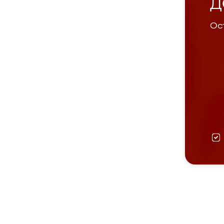
Д
Ост