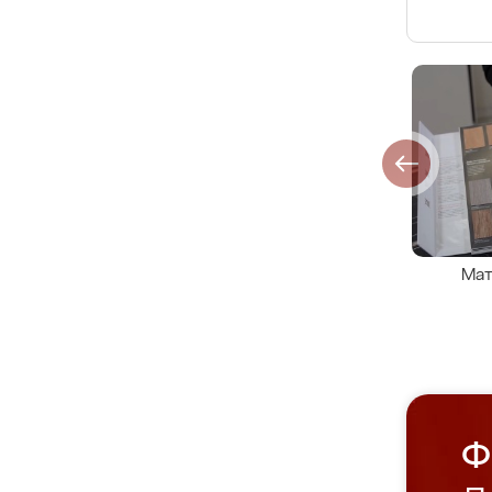
Мат
Ф