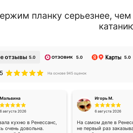
ержим планку серьезнее, чем
катани
е отзывы
5.0
5.0
5.0
5
На основе
945
оценок
Мальвина
Игорь М.
6 августа 2026
6 августа 2026
ала кухню в Ренессанс,
На самом деле в Ренес
ь очень довольна.
не первый раз заказыв