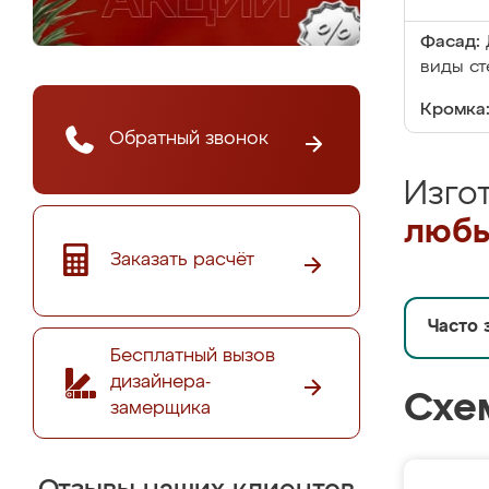
Фасад:
виды ст
Кромка
Обратный звонок
Изго
любы
Заказать расчёт
Часто 
Бесплатный вызов
дизайнера-
Схе
замерщика