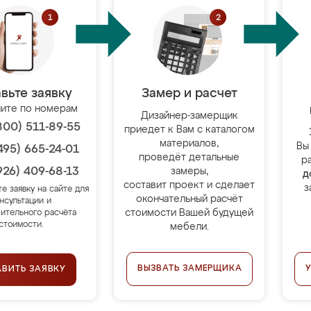
вьте заявку
Замер и расчет
ите по номерам
Дизайнер-замерщик
800) 511-89-55
приедет к Вам с каталогом
материалов,
Вы
495) 665-24-01
проведёт детальные
р
926) 409-68-13
замеры,
д
составит проект и сделает
з
те заявку на сайте для
окончательный расчёт
нсультации и
стоимости Вашей будущей
ительного расчёта
стоимости.
мебели.
ВЫЗВАТЬ ЗАМЕРЩИКА
АВИТЬ ЗАЯВКУ