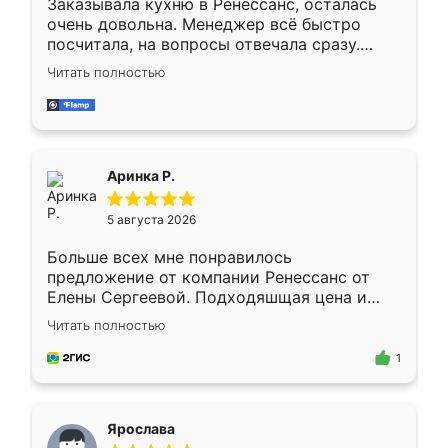
Заказывала кухню в Ренессанс, осталась
очень довольна. Менеджер всё быстро
посчитала, на вопросы отвечала сразу.
Замерщик приехал в субботу, подошёл к
Читать полностью
делу со всей ответственностью. Собрали
за день, ребята работали аккуратно, даже
пыли почти не было. Качество отличное,
ящики ходят плавно, ничего не скрипит.
Всё подошло как влитое.
Аринка Р.
5 августа 2026
Больше всех мне понравилось
предложение от компании Ренессанс от
Елены Сергеевой. Подходяшщая цена и
короткие сроки изготовления. Приехавший
Читать полностью
для замера сотрудник Владислав
предложил по моему эскизу самый
1
подходящий вариант шкафа. Немного его
видоизменил, получилось даже лучше, чем
я хотела.
Ярослава