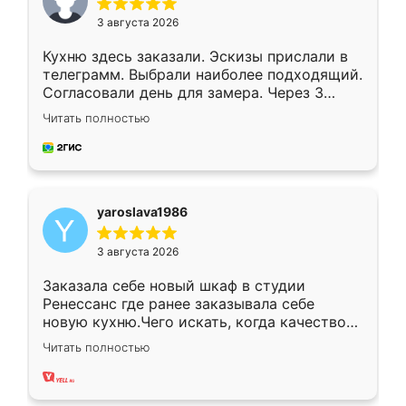
3 августа 2026
Кухню здесь заказали. Эскизы прислали в
телеграмм. Выбрали наиболее подходящий.
Согласовали день для замера. Через 3
недели кухня была уже готова. Остались
Читать полностью
довольны работой. Спасибо Ренессанс
мебель за качественную работу!
yaroslava1986
3 августа 2026
Заказала себе новый шкаф в студии
Ренессанс где ранее заказывала себе
новую кухню.Чего искать, когда качеством
вполне довольна. Служит кухня уже почти
Читать полностью
два года, нареканий нет.