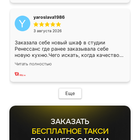
yaroslava1986
3 августа 2026
Заказала себе новый шкаф в студии
Ренессанс где ранее заказывала себе
новую кухню.Чего искать, когда качеством
вполне довольна. Служит кухня уже почти
Читать полностью
два года, нареканий нет.
Еще
ЗАКАЗАТЬ
БЕСПЛАТНОЕ ТАКСИ