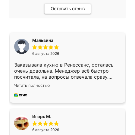
Оставить отзыв
Мальвина
6 августа 2026
Заказывала кухню в Ренессанс, осталась
очень довольна. Менеджер всё быстро
посчитала, на вопросы отвечала сразу.
Замерщик приехал в субботу, подошёл к
Читать полностью
делу со всей ответственностью. Собрали
за день, ребята работали аккуратно, даже
пыли почти не было. Качество отличное,
ящики ходят плавно, ничего не скрипит.
Всё подошло как влитое.
Игорь М.
6 августа 2026