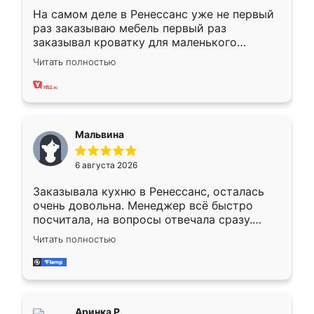
На самом деле в Ренессанс уже не первый
раз заказываю мебель первый раз
заказывал кроватку для маленького
ребёнка при его рождении ,во второй раз
Читать полностью
заказал шкаф-купе. По качеству очень
хорошее сборка достаточно быстрая,
также адекватные цены. До этого
сравнивал с разными конкурентами в этом
сегменте ,выбор у конкурентов куда
Мальвина
меньше, здесь же он более разнообразный.
Мне нравится ,если что-то потребуется из
6 августа 2026
мебели буду заказывать только здесь.
Заказывала кухню в Ренессанс, осталась
очень довольна. Менеджер всё быстро
посчитала, на вопросы отвечала сразу.
Замерщик приехал в субботу, подошёл к
Читать полностью
делу со всей ответственностью. Собрали
за день, ребята работали аккуратно, даже
пыли почти не было. Качество отличное,
ящики ходят плавно, ничего не скрипит.
Всё подошло как влитое.
Аринка Р.