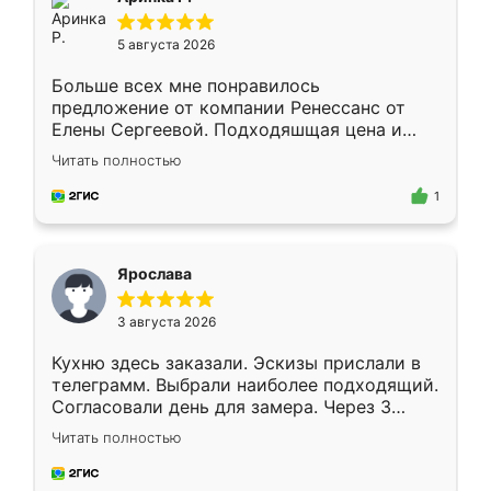
5 августа 2026
Больше всех мне понравилось
предложение от компании Ренессанс от
Елены Сергеевой. Подходяшщая цена и
короткие сроки изготовления. Приехавший
Читать полностью
для замера сотрудник Владислав
предложил по моему эскизу самый
1
подходящий вариант шкафа. Немного его
видоизменил, получилось даже лучше, чем
я хотела.
Ярослава
3 августа 2026
Кухню здесь заказали. Эскизы прислали в
телеграмм. Выбрали наиболее подходящий.
Согласовали день для замера. Через 3
недели кухня была уже готова. Остались
Читать полностью
довольны работой. Спасибо Ренессанс
мебель за качественную работу!