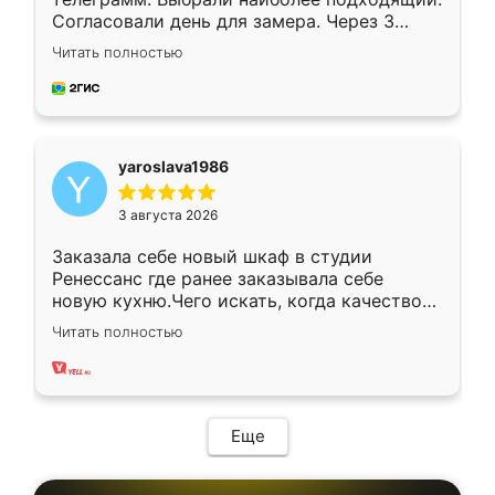
Согласовали день для замера. Через 3
недели кухня была уже готова. Остались
Читать полностью
довольны работой. Спасибо Ренессанс
мебель за качественную работу!
yaroslava1986
3 августа 2026
Заказала себе новый шкаф в студии
Ренессанс где ранее заказывала себе
новую кухню.Чего искать, когда качеством
вполне довольна. Служит кухня уже почти
Читать полностью
два года, нареканий нет.
Еще