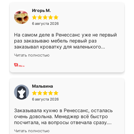
ящики ходят плавно, ничего не скрипит.
Всё подошло как влитое.
Игорь М.
6 августа 2026
На самом деле в Ренессанс уже не первый
раз заказываю мебель первый раз
заказывал кроватку для маленького
ребёнка при его рождении ,во второй раз
Читать полностью
заказал шкаф-купе. По качеству очень
хорошее сборка достаточно быстрая,
также адекватные цены. До этого
сравнивал с разными конкурентами в этом
сегменте ,выбор у конкурентов куда
Мальвина
меньше, здесь же он более разнообразный.
Мне нравится ,если что-то потребуется из
6 августа 2026
мебели буду заказывать только здесь.
Заказывала кухню в Ренессанс, осталась
очень довольна. Менеджер всё быстро
посчитала, на вопросы отвечала сразу.
Замерщик приехал в субботу, подошёл к
Читать полностью