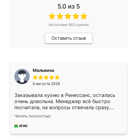
5.0
из 5
На основе
945
оценок
Оставить отзыв
Мальвина
6 августа 2026
Заказывала кухню в Ренессанс, осталась
очень довольна. Менеджер всё быстро
посчитала, на вопросы отвечала сразу.
Замерщик приехал в субботу, подошёл к
Читать полностью
делу со всей ответственностью. Собрали
за день, ребята работали аккуратно, даже
пыли почти не было. Качество отличное,