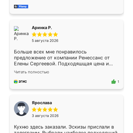
делу со всей ответственностью. Собрали
за день, ребята работали аккуратно, даже
пыли почти не было. Качество отличное,
ящики ходят плавно, ничего не скрипит.
Всё подошло как влитое.
Аринка Р.
5 августа 2026
Больше всех мне понравилось
предложение от компании Ренессанс от
Елены Сергеевой. Подходяшщая цена и
короткие сроки изготовления. Приехавший
Читать полностью
для замера сотрудник Владислав
предложил по моему эскизу самый
1
подходящий вариант шкафа. Немного его
видоизменил, получилось даже лучше, чем
я хотела.
Ярослава
3 августа 2026
Кухню здесь заказали. Эскизы прислали в
телеграмм. Выбрали наиболее подходящий.