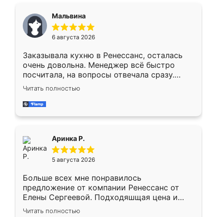
сравнивал с разными конкурентами в этом
сегменте ,выбор у конкурентов куда
Мальвина
меньше, здесь же он более разнообразный.
Мне нравится ,если что-то потребуется из
6 августа 2026
мебели буду заказывать только здесь.
Заказывала кухню в Ренессанс, осталась
очень довольна. Менеджер всё быстро
посчитала, на вопросы отвечала сразу.
Замерщик приехал в субботу, подошёл к
Читать полностью
делу со всей ответственностью. Собрали
за день, ребята работали аккуратно, даже
пыли почти не было. Качество отличное,
ящики ходят плавно, ничего не скрипит.
Всё подошло как влитое.
Аринка Р.
5 августа 2026
Больше всех мне понравилось
предложение от компании Ренессанс от
Елены Сергеевой. Подходяшщая цена и
короткие сроки изготовления. Приехавший
Читать полностью
для замера сотрудник Владислав