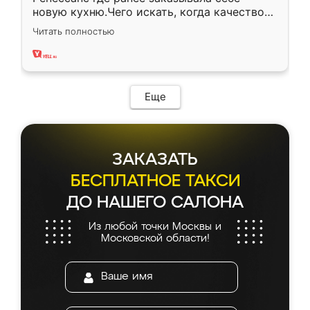
новую кухню.Чего искать, когда качеством
вполне довольна. Служит кухня уже почти
Читать полностью
два года, нареканий нет.
Еще
ЗАКАЗАТЬ
БЕСПЛАТНОЕ ТАКСИ
ДО НАШЕГО САЛОНА
Из любой точки Москвы и
Московской области!