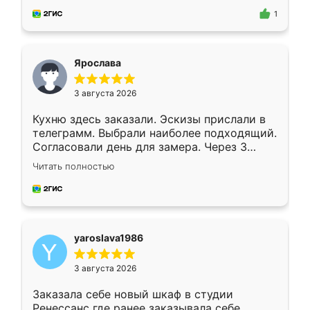
предложил по моему эскизу самый
1
подходящий вариант шкафа. Немного его
видоизменил, получилось даже лучше, чем
я хотела.
Ярослава
3 августа 2026
Кухню здесь заказали. Эскизы прислали в
телеграмм. Выбрали наиболее подходящий.
Согласовали день для замера. Через 3
недели кухня была уже готова. Остались
Читать полностью
довольны работой. Спасибо Ренессанс
мебель за качественную работу!
yaroslava1986
3 августа 2026
Заказала себе новый шкаф в студии
Ренессанс где ранее заказывала себе