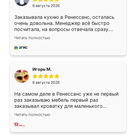
6 августа 2026
Заказывала кухню в Ренессанс, осталась
очень довольна. Менеджер всё быстро
посчитала, на вопросы отвечала сразу.
Замерщик приехал в субботу, подошёл к
Читать полностью
делу со всей ответственностью. Собрали
за день, ребята работали аккуратно, даже
пыли почти не было. Качество отличное,
ящики ходят плавно, ничего не скрипит.
Всё подошло как влитое.
Игорь М.
6 августа 2026
На самом деле в Ренессанс уже не первый
раз заказываю мебель первый раз
заказывал кроватку для маленького
ребёнка при его рождении ,во второй раз
Читать полностью
заказал шкаф-купе. По качеству очень
хорошее сборка достаточно быстрая,
также адекватные цены. До этого