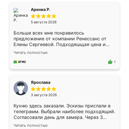
ящики ходят плавно, ничего не скрипит.
Всё подошло как влитое.
Аринка Р.
5 августа 2026
Больше всех мне понравилось
предложение от компании Ренессанс от
Елены Сергеевой. Подходяшщая цена и
короткие сроки изготовления. Приехавший
Читать полностью
для замера сотрудник Владислав
предложил по моему эскизу самый
1
подходящий вариант шкафа. Немного его
видоизменил, получилось даже лучше, чем
я хотела.
Ярослава
3 августа 2026
Кухню здесь заказали. Эскизы прислали в
телеграмм. Выбрали наиболее подходящий.
Согласовали день для замера. Через 3
недели кухня была уже готова. Остались
Читать полностью
довольны работой. Спасибо Ренессанс