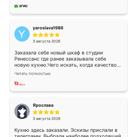
мебель за качественную работу!
yaroslava1986
3 августа 2026
Заказала себе новый шкаф в студии
Ренессанс где ранее заказывала себе
новую кухню.Чего искать, когда качеством
вполне довольна. Служит кухня уже почти
Читать полностью
два года, нареканий нет.
Ярослава
3 августа 2026
Кухню здесь заказали. Эскизы прислали в
телеграмм. Выбрали наиболее подходящий.