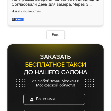
Согласовали день для замера. Через 3
недели кухня была уже готова. Остались
Читать полностью
довольны работой. Спасибо Ренессанс
мебель за качественную работу!
Еще
ЗАКАЗАТЬ
БЕСПЛАТНОЕ ТАКСИ
ДО НАШЕГО САЛОНА
Из любой точки Москвы и
Московской области!