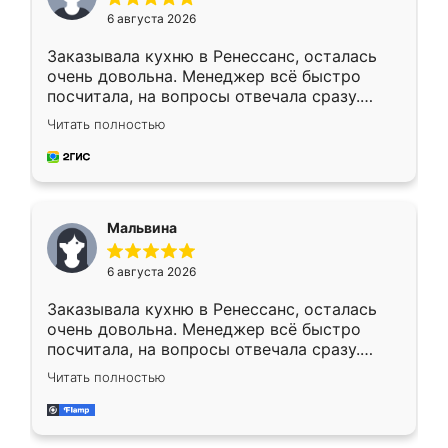
6 августа 2026
Заказывала кухню в Ренессанс, осталась
очень довольна. Менеджер всё быстро
посчитала, на вопросы отвечала сразу.
Замерщик приехал в субботу, подошёл к
Читать полностью
делу со всей ответственностью. Собрали
за день, ребята работали аккуратно, даже
пыли почти не было. Качество отличное,
ящики ходят плавно, ничего не скрипит.
Всё подошло как влитое.
Мальвина
6 августа 2026
Заказывала кухню в Ренессанс, осталась
очень довольна. Менеджер всё быстро
посчитала, на вопросы отвечала сразу.
Замерщик приехал в субботу, подошёл к
Читать полностью
делу со всей ответственностью. Собрали
за день, ребята работали аккуратно, даже
пыли почти не было. Качество отличное,