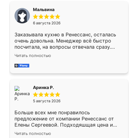
сегменте ,выбор у конкурентов куда
Мальвина
меньше, здесь же он более разнообразный.
Мне нравится ,если что-то потребуется из
6 августа 2026
мебели буду заказывать только здесь.
Заказывала кухню в Ренессанс, осталась
очень довольна. Менеджер всё быстро
посчитала, на вопросы отвечала сразу.
Замерщик приехал в субботу, подошёл к
Читать полностью
делу со всей ответственностью. Собрали
за день, ребята работали аккуратно, даже
пыли почти не было. Качество отличное,
ящики ходят плавно, ничего не скрипит.
Всё подошло как влитое.
Аринка Р.
5 августа 2026
Больше всех мне понравилось
предложение от компании Ренессанс от
Елены Сергеевой. Подходяшщая цена и
короткие сроки изготовления. Приехавший
Читать полностью
для замера сотрудник Владислав