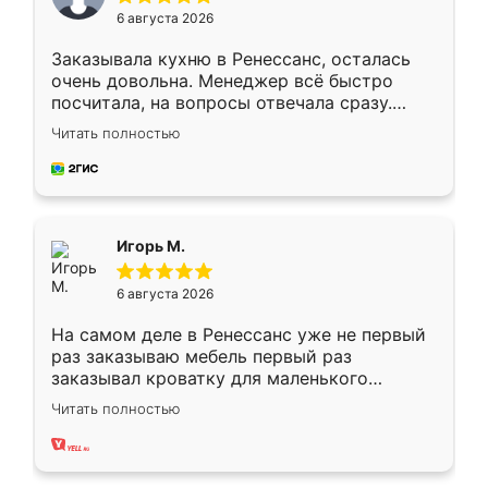
6 августа 2026
Заказывала кухню в Ренессанс, осталась
очень довольна. Менеджер всё быстро
посчитала, на вопросы отвечала сразу.
Замерщик приехал в субботу, подошёл к
Читать полностью
делу со всей ответственностью. Собрали
за день, ребята работали аккуратно, даже
пыли почти не было. Качество отличное,
ящики ходят плавно, ничего не скрипит.
Всё подошло как влитое.
Игорь М.
6 августа 2026
На самом деле в Ренессанс уже не первый
раз заказываю мебель первый раз
заказывал кроватку для маленького
ребёнка при его рождении ,во второй раз
Читать полностью
заказал шкаф-купе. По качеству очень
хорошее сборка достаточно быстрая,
также адекватные цены. До этого
сравнивал с разными конкурентами в этом