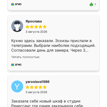
предложил по моему эскизу самый
1
подходящий вариант шкафа. Немного его
видоизменил, получилось даже лучше, чем
я хотела.
Ярослава
3 августа 2026
Кухню здесь заказали. Эскизы прислали в
телеграмм. Выбрали наиболее подходящий.
Согласовали день для замера. Через 3
недели кухня была уже готова. Остались
Читать полностью
довольны работой. Спасибо Ренессанс
мебель за качественную работу!
yaroslava1986
3 августа 2026
Заказала себе новый шкаф в студии
Ренессанс где ранее заказывала себе