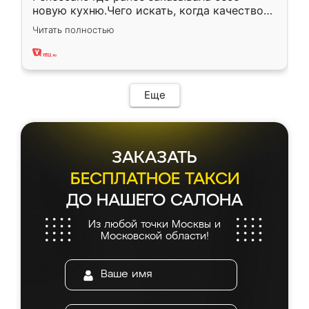
новую кухню.Чего искать, когда качеством
вполне довольна. Служит кухня уже почти
Читать полностью
два года, нареканий нет.
Еще
ЗАКАЗАТЬ
БЕСПЛАТНОЕ ТАКСИ
ДО НАШЕГО САЛОНА
Из любой точки Москвы и
Московской области!