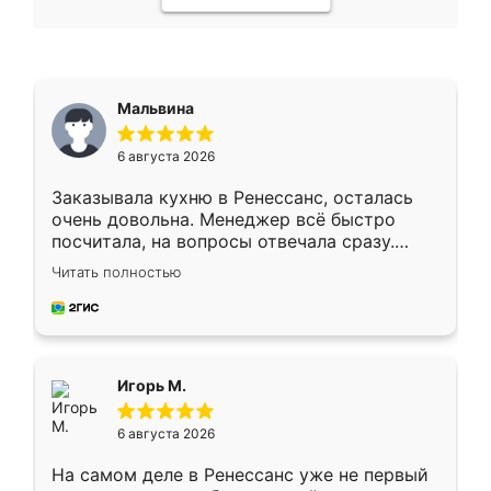
Мальвина
6 августа 2026
Заказывала кухню в Ренессанс, осталась
очень довольна. Менеджер всё быстро
посчитала, на вопросы отвечала сразу.
Замерщик приехал в субботу, подошёл к
Читать полностью
делу со всей ответственностью. Собрали
за день, ребята работали аккуратно, даже
пыли почти не было. Качество отличное,
ящики ходят плавно, ничего не скрипит.
Всё подошло как влитое.
Игорь М.
6 августа 2026
На самом деле в Ренессанс уже не первый