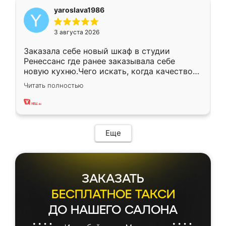
yaroslava1986
3 августа 2026
Заказала себе новый шкаф в студии
Ренессанс где ранее заказывала себе
новую кухню.Чего искать, когда качеством
вполне довольна. Служит кухня уже почти
Читать полностью
два года, нареканий нет.
Еще
ЗАКАЗАТЬ
БЕСПЛАТНОЕ ТАКСИ
ДО НАШЕГО САЛОНА