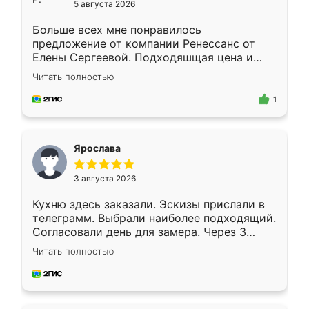
5 августа 2026
Больше всех мне понравилось
предложение от компании Ренессанс от
Елены Сергеевой. Подходяшщая цена и
короткие сроки изготовления. Приехавший
Читать полностью
для замера сотрудник Владислав
предложил по моему эскизу самый
1
подходящий вариант шкафа. Немного его
видоизменил, получилось даже лучше, чем
я хотела.
Ярослава
3 августа 2026
Кухню здесь заказали. Эскизы прислали в
телеграмм. Выбрали наиболее подходящий.
Согласовали день для замера. Через 3
недели кухня была уже готова. Остались
Читать полностью
довольны работой. Спасибо Ренессанс
мебель за качественную работу!