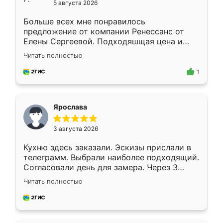
5 августа 2026
Больше всех мне понравилось
предложение от компании Ренессанс от
Елены Сергеевой. Подходяшщая цена и
короткие сроки изготовления. Приехавший
Читать полностью
для замера сотрудник Владислав
предложил по моему эскизу самый
1
подходящий вариант шкафа. Немного его
видоизменил, получилось даже лучше, чем
я хотела.
Ярослава
3 августа 2026
Кухню здесь заказали. Эскизы прислали в
телеграмм. Выбрали наиболее подходящий.
Согласовали день для замера. Через 3
недели кухня была уже готова. Остались
Читать полностью
довольны работой. Спасибо Ренессанс
мебель за качественную работу!