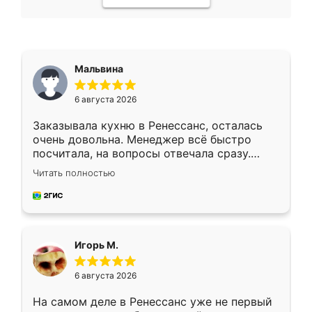
Мальвина
6 августа 2026
Заказывала кухню в Ренессанс, осталась
очень довольна. Менеджер всё быстро
посчитала, на вопросы отвечала сразу.
Замерщик приехал в субботу, подошёл к
Читать полностью
делу со всей ответственностью. Собрали
за день, ребята работали аккуратно, даже
пыли почти не было. Качество отличное,
ящики ходят плавно, ничего не скрипит.
Всё подошло как влитое.
Игорь М.
6 августа 2026
На самом деле в Ренессанс уже не первый