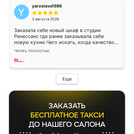
yaroslava1986
3 августа 2026
Заказала себе новый шкаф в студии
Ренессанс где ранее заказывала себе
новую кухню.Чего искать, когда качеством
вполне довольна. Служит кухня уже почти
Читать полностью
два года, нареканий нет.
Еще
ЗАКАЗАТЬ
БЕСПЛАТНОЕ ТАКСИ
ДО НАШЕГО САЛОНА