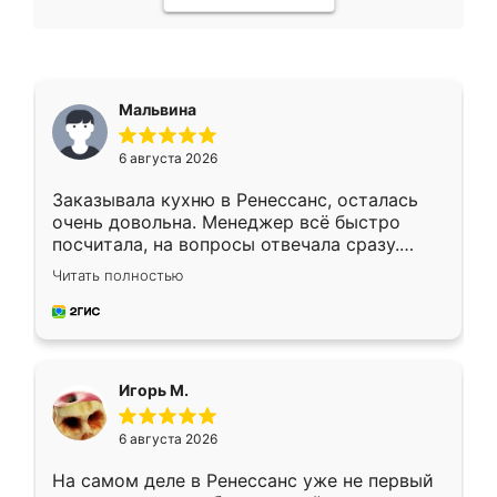
Мальвина
6 августа 2026
Заказывала кухню в Ренессанс, осталась
очень довольна. Менеджер всё быстро
посчитала, на вопросы отвечала сразу.
Замерщик приехал в субботу, подошёл к
Читать полностью
делу со всей ответственностью. Собрали
за день, ребята работали аккуратно, даже
пыли почти не было. Качество отличное,
ящики ходят плавно, ничего не скрипит.
Всё подошло как влитое.
Игорь М.
6 августа 2026
На самом деле в Ренессанс уже не первый