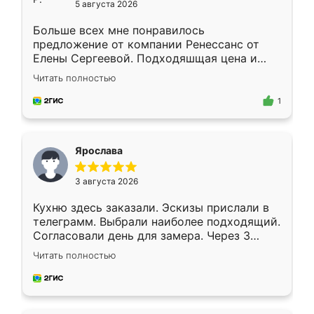
5 августа 2026
Больше всех мне понравилось
предложение от компании Ренессанс от
Елены Сергеевой. Подходяшщая цена и
короткие сроки изготовления. Приехавший
Читать полностью
для замера сотрудник Владислав
предложил по моему эскизу самый
1
подходящий вариант шкафа. Немного его
видоизменил, получилось даже лучше, чем
я хотела.
Ярослава
3 августа 2026
Кухню здесь заказали. Эскизы прислали в
телеграмм. Выбрали наиболее подходящий.
Согласовали день для замера. Через 3
недели кухня была уже готова. Остались
Читать полностью
довольны работой. Спасибо Ренессанс
мебель за качественную работу!