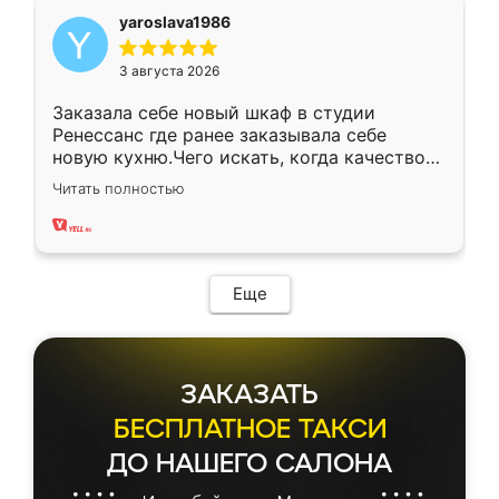
yaroslava1986
3 августа 2026
Заказала себе новый шкаф в студии
Ренессанс где ранее заказывала себе
новую кухню.Чего искать, когда качеством
вполне довольна. Служит кухня уже почти
Читать полностью
два года, нареканий нет.
Еще
ЗАКАЗАТЬ
БЕСПЛАТНОЕ ТАКСИ
ДО НАШЕГО САЛОНА