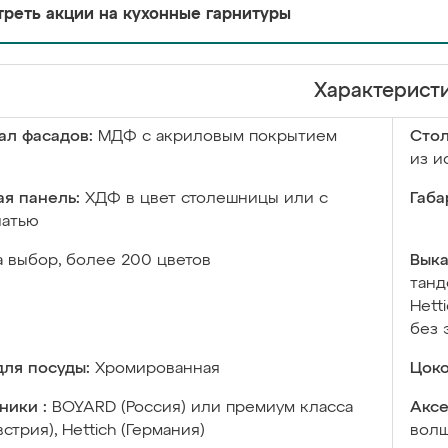
реть акции на кухонные гарнитуры
Характерист
ал фасадов:
МДФ с акриловым покрытием
Сто
из и
я панель:
ХДФ в цвет столешницы или с
Габа
чатью
а выбор, более 200 цветов
Выка
танд
Hett
без 
ля посуды:
Хромированная
Цоко
ники :
BOYARD (Россия) или премиум класса
Аксе
встрия), Hettich (Германия)
волш