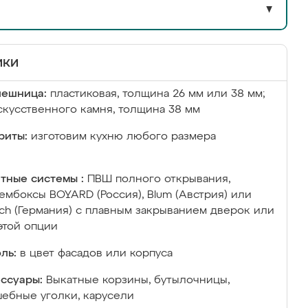
▼
ики
лешница:
пластиковая, толщина 26 мм или 38 мм;
скусственного камня, толщина 38 мм
риты:
изготовим кухню любого размера
тные системы :
ПВШ полного открывания,
ембоксы BOYARD (Россия), Blum (Австрия) или
ich (Германия) с плавным закрыванием дверок или
этой опции
ль:
в цвет фасадов или корпуса
ссуары:
Выкатные корзины, бутылочницы,
ебные уголки, карусели