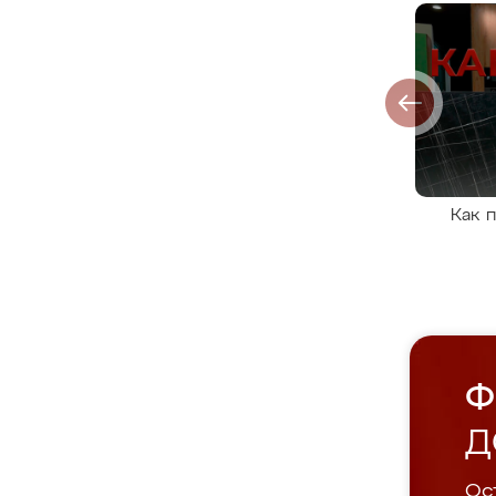
Как 
Ф
Д
Ост