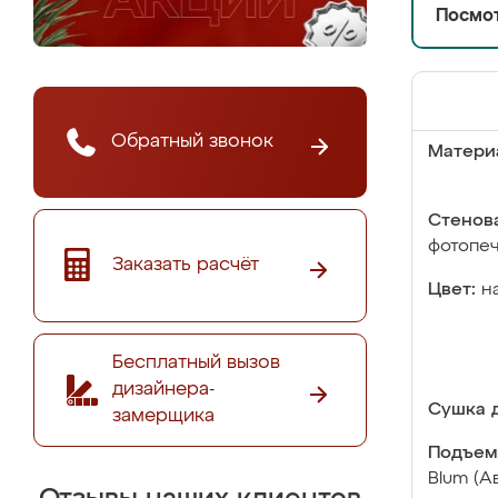
Посмот
Обратный звонок
Матери
Стенова
фотопе
Заказать расчёт
Цвет:
н
Бесплатный вызов
дизайнера-
Сушка д
замерщика
Подъем
Blum (А