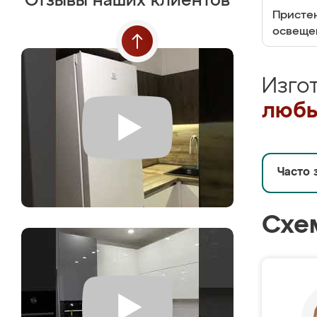
Отзывы наших клиентов
Пристен
освеще
Изго
любы
Часто 
Схе