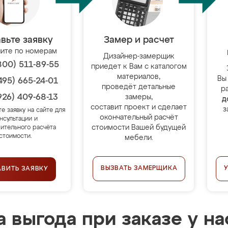
вьте заявку
Замер и расчет
ите по номерам
Дизайнер-замерщик
800) 511-89-55
приедет к Вам с каталогом
материалов,
Вы
495) 665-24-01
проведёт детальные
р
926) 409-68-13
замеры,
д
составит проект и сделает
з
те заявку на сайте для
окончательный расчёт
нсультации и
стоимости Вашей будущей
ительного расчёта
стоимости.
мебели.
ВЫЗВАТЬ ЗАМЕРЩИКА
АВИТЬ ЗАЯВКУ
 выгода при заказе у на