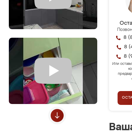
Оста
Позвон
8 (
8 (
8 (
Или оставь
ко
предвар
ОСТ
Ваша