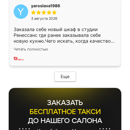
yaroslava1986
3 августа 2026
Заказала себе новый шкаф в студии
Ренессанс где ранее заказывала себе
новую кухню.Чего искать, когда качеством
вполне довольна. Служит кухня уже почти
Читать полностью
два года, нареканий нет.
Еще
ЗАКАЗАТЬ
БЕСПЛАТНОЕ ТАКСИ
ДО НАШЕГО САЛОНА