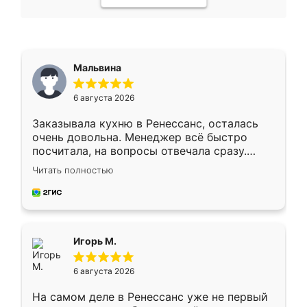
Мальвина
6 августа 2026
Заказывала кухню в Ренессанс, осталась
очень довольна. Менеджер всё быстро
посчитала, на вопросы отвечала сразу.
Замерщик приехал в субботу, подошёл к
Читать полностью
делу со всей ответственностью. Собрали
за день, ребята работали аккуратно, даже
пыли почти не было. Качество отличное,
ящики ходят плавно, ничего не скрипит.
Всё подошло как влитое.
Игорь М.
6 августа 2026
На самом деле в Ренессанс уже не первый