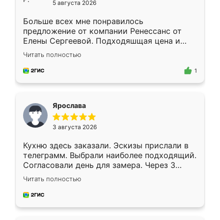
5 августа 2026
Больше всех мне понравилось
предложение от компании Ренессанс от
Елены Сергеевой. Подходяшщая цена и
короткие сроки изготовления. Приехавший
Читать полностью
для замера сотрудник Владислав
предложил по моему эскизу самый
1
подходящий вариант шкафа. Немного его
видоизменил, получилось даже лучше, чем
я хотела.
Ярослава
3 августа 2026
Кухню здесь заказали. Эскизы прислали в
телеграмм. Выбрали наиболее подходящий.
Согласовали день для замера. Через 3
недели кухня была уже готова. Остались
Читать полностью
довольны работой. Спасибо Ренессанс
мебель за качественную работу!