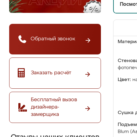
Посмот
Обратный звонок
Матери
Стенова
фотопе
Заказать расчёт
Цвет:
н
Бесплатный вызов
дизайнера-
Сушка д
замерщика
Подъем
Blum (А