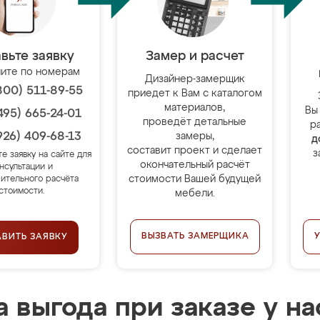
вьте заявку
Замер и расчет
ите по номерам
Дизайнер-замерщик
800) 511-89-55
приедет к Вам с каталогом
материалов,
Вы
495) 665-24-01
проведёт детальные
р
926) 409-68-13
замеры,
д
составит проект и сделает
з
те заявку на сайте для
окончательный расчёт
нсультации и
стоимости Вашей будущей
ительного расчёта
стоимости.
мебели.
ВЫЗВАТЬ ЗАМЕРЩИКА
АВИТЬ ЗАЯВКУ
 выгода при заказе у на