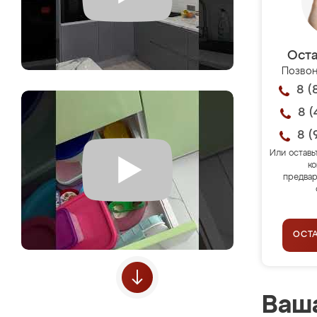
Оста
Позвон
8 (
8 (
8 (
Или оставь
ко
предвар
ОСТ
Ваша