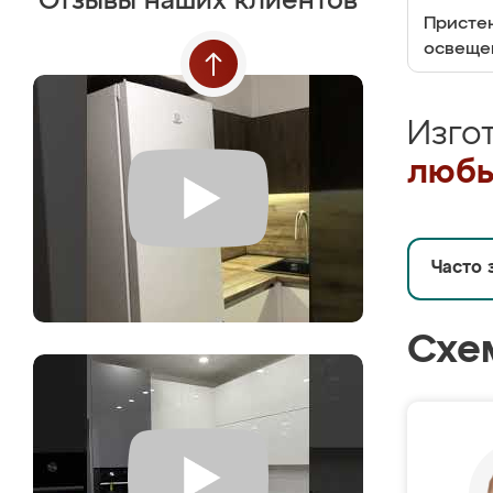
Отзывы наших клиентов
Пристен
освеще
Изго
любы
Часто 
Схе