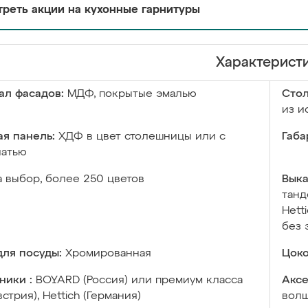
реть акции на кухонные гарнитуры
Характерист
ал фасадов:
МДФ, покрытые эмалью
Сто
из и
я панель:
ХДФ в цвет столешницы или с
Габа
чатью
а выбор, более 250 цветов
Выка
танд
Hett
без 
ля посуды:
Хромированная
Цоко
ники :
BOYARD (Россия) или премиум класса
Аксе
встрия), Hettich (Германия)
волш