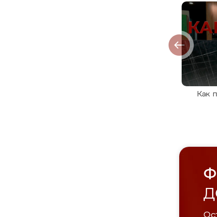
Как 
Ф
Д
Ост