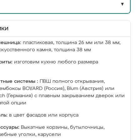
▼
ики
лешница:
пластиковая, толщина 26 мм или 38 мм;
скусственного камня, толщина 38 мм
риты:
изготовим кухню любого размера
тные системы :
ПВШ полного открывания,
ембоксы BOYARD (Россия), Blum (Австрия) или
ich (Германия) с плавным закрыванием дверок или
этой опции
ль:
в цвет фасадов или корпуса
ссуары:
Выкатные корзины, бутылочницы,
ебные уголки, карусели