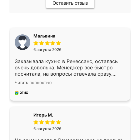
Оставить отзыв
Мальвина
6 августа 2026
Заказывала кухню в Ренессанс, осталась
очень довольна. Менеджер всё быстро
посчитала, на вопросы отвечала сразу.
Замерщик приехал в субботу, подошёл к
Читать полностью
делу со всей ответственностью. Собрали
за день, ребята работали аккуратно, даже
пыли почти не было. Качество отличное,
ящики ходят плавно, ничего не скрипит.
Всё подошло как влитое.
Игорь М.
6 августа 2026