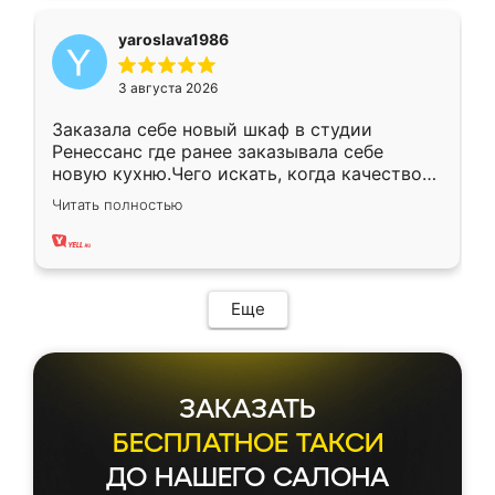
yaroslava1986
3 августа 2026
Заказала себе новый шкаф в студии
Ренессанс где ранее заказывала себе
новую кухню.Чего искать, когда качеством
вполне довольна. Служит кухня уже почти
Читать полностью
два года, нареканий нет.
Еще
ЗАКАЗАТЬ
БЕСПЛАТНОЕ ТАКСИ
ДО НАШЕГО САЛОНА