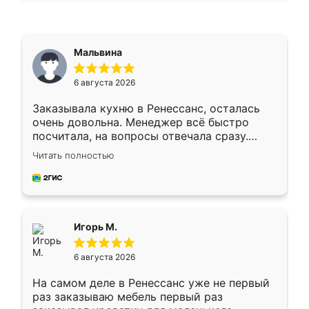
Мальвина
6 августа 2026
Заказывала кухню в Ренессанс, осталась
очень довольна. Менеджер всё быстро
посчитала, на вопросы отвечала сразу.
Замерщик приехал в субботу, подошёл к
Читать полностью
делу со всей ответственностью. Собрали
за день, ребята работали аккуратно, даже
пыли почти не было. Качество отличное,
ящики ходят плавно, ничего не скрипит.
Всё подошло как влитое.
Игорь М.
6 августа 2026
На самом деле в Ренессанс уже не первый
раз заказываю мебель первый раз