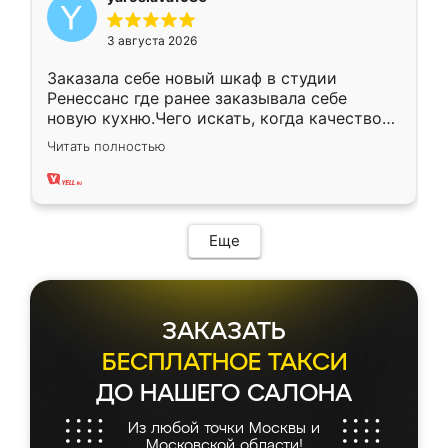
3 августа 2026
Заказала себе новый шкаф в студии
Ренессанс где ранее заказывала себе
новую кухню.Чего искать, когда качеством
вполне довольна. Служит кухня уже почти
Читать полностью
два года, нареканий нет.
Еще
ЗАКАЗАТЬ
БЕСПЛАТНОЕ ТАКСИ
ДО НАШЕГО САЛОНА
Из любой точки Москвы и
Московской области!