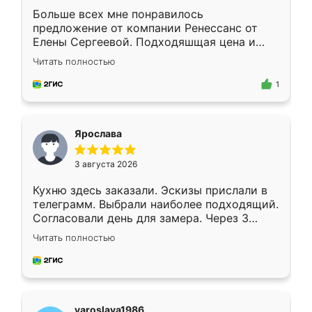
Больше всех мне понравилось
предложение от компании Ренессанс от
Елены Сергеевой. Подходяшщая цена и
короткие сроки изготовления. Приехавший
Читать полностью
для замера сотрудник Владислав
предложил по моему эскизу самый
1
подходящий вариант шкафа. Немного его
видоизменил, получилось даже лучше, чем
я хотела.
Ярослава
3 августа 2026
Кухню здесь заказали. Эскизы прислали в
телеграмм. Выбрали наиболее подходящий.
Согласовали день для замера. Через 3
недели кухня была уже готова. Остались
Читать полностью
довольны работой. Спасибо Ренессанс
мебель за качественную работу!
yaroslava1986