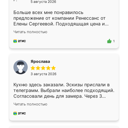
5 августа 2026
Больше всех мне понравилось
предложение от компании Ренессанс от
Елены Сергеевой. Подходяшщая цена и
короткие сроки изготовления. Приехавший
Читать полностью
для замера сотрудник Владислав
предложил по моему эскизу самый
1
подходящий вариант шкафа. Немного его
видоизменил, получилось даже лучше, чем
я хотела.
Ярослава
3 августа 2026
Кухню здесь заказали. Эскизы прислали в
телеграмм. Выбрали наиболее подходящий.
Согласовали день для замера. Через 3
недели кухня была уже готова. Остались
Читать полностью
довольны работой. Спасибо Ренессанс
мебель за качественную работу!