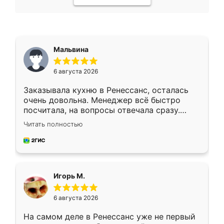
Мальвина
6 августа 2026
Заказывала кухню в Ренессанс, осталась
очень довольна. Менеджер всё быстро
посчитала, на вопросы отвечала сразу.
Замерщик приехал в субботу, подошёл к
Читать полностью
делу со всей ответственностью. Собрали
за день, ребята работали аккуратно, даже
пыли почти не было. Качество отличное,
ящики ходят плавно, ничего не скрипит.
Всё подошло как влитое.
Игорь М.
6 августа 2026
На самом деле в Ренессанс уже не первый