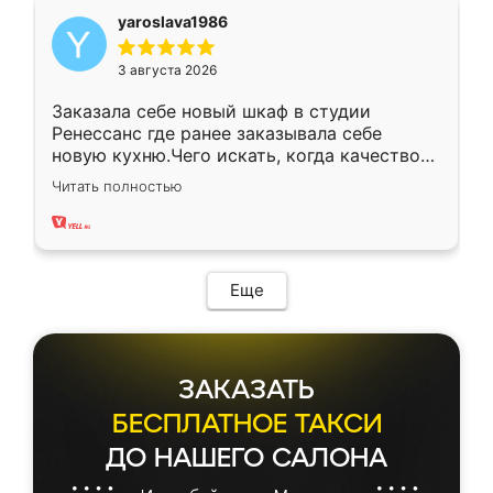
yaroslava1986
3 августа 2026
Заказала себе новый шкаф в студии
Ренессанс где ранее заказывала себе
новую кухню.Чего искать, когда качеством
вполне довольна. Служит кухня уже почти
Читать полностью
два года, нареканий нет.
Еще
ЗАКАЗАТЬ
БЕСПЛАТНОЕ ТАКСИ
ДО НАШЕГО САЛОНА