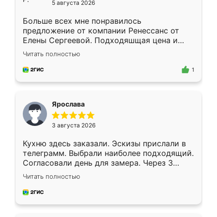
5 августа 2026
Больше всех мне понравилось
предложение от компании Ренессанс от
Елены Сергеевой. Подходяшщая цена и
короткие сроки изготовления. Приехавший
Читать полностью
для замера сотрудник Владислав
предложил по моему эскизу самый
1
подходящий вариант шкафа. Немного его
видоизменил, получилось даже лучше, чем
я хотела.
Ярослава
3 августа 2026
Кухню здесь заказали. Эскизы прислали в
телеграмм. Выбрали наиболее подходящий.
Согласовали день для замера. Через 3
недели кухня была уже готова. Остались
Читать полностью
довольны работой. Спасибо Ренессанс
мебель за качественную работу!