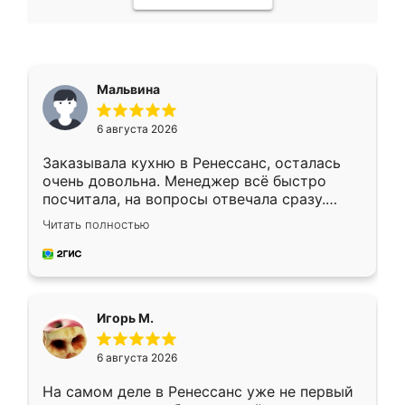
Мальвина
6 августа 2026
Заказывала кухню в Ренессанс, осталась
очень довольна. Менеджер всё быстро
посчитала, на вопросы отвечала сразу.
Замерщик приехал в субботу, подошёл к
Читать полностью
делу со всей ответственностью. Собрали
за день, ребята работали аккуратно, даже
пыли почти не было. Качество отличное,
ящики ходят плавно, ничего не скрипит.
Всё подошло как влитое.
Игорь М.
6 августа 2026
На самом деле в Ренессанс уже не первый