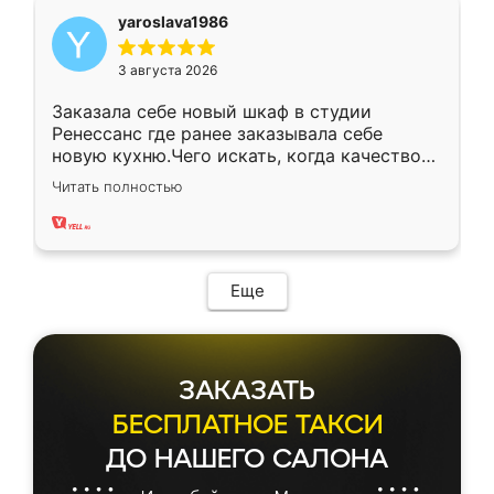
yaroslava1986
3 августа 2026
Заказала себе новый шкаф в студии
Ренессанс где ранее заказывала себе
новую кухню.Чего искать, когда качеством
вполне довольна. Служит кухня уже почти
Читать полностью
два года, нареканий нет.
Еще
ЗАКАЗАТЬ
БЕСПЛАТНОЕ ТАКСИ
ДО НАШЕГО САЛОНА