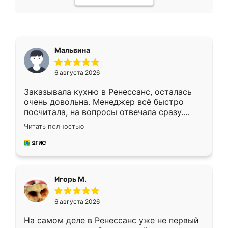
Мальвина
6 августа 2026
Заказывала кухню в Ренессанс, осталась
очень довольна. Менеджер всё быстро
посчитала, на вопросы отвечала сразу.
Замерщик приехал в субботу, подошёл к
Читать полностью
делу со всей ответственностью. Собрали
за день, ребята работали аккуратно, даже
пыли почти не было. Качество отличное,
ящики ходят плавно, ничего не скрипит.
Всё подошло как влитое.
Игорь М.
6 августа 2026
На самом деле в Ренессанс уже не первый