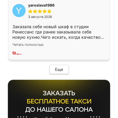
yaroslava1986
3 августа 2026
Заказала себе новый шкаф в студии
Ренессанс где ранее заказывала себе
новую кухню.Чего искать, когда качеством
вполне довольна. Служит кухня уже почти
Читать полностью
два года, нареканий нет.
Еще
ЗАКАЗАТЬ
БЕСПЛАТНОЕ ТАКСИ
ДО НАШЕГО САЛОНА