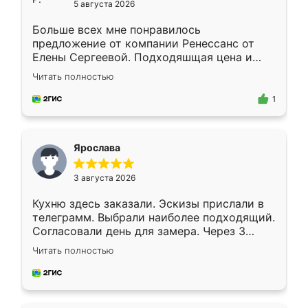
5 августа 2026
Больше всех мне понравилось
предложение от компании Ренессанс от
Елены Сергеевой. Подходяшщая цена и
короткие сроки изготовления. Приехавший
Читать полностью
для замера сотрудник Владислав
предложил по моему эскизу самый
1
подходящий вариант шкафа. Немного его
видоизменил, получилось даже лучше, чем
я хотела.
Ярослава
3 августа 2026
Кухню здесь заказали. Эскизы прислали в
телеграмм. Выбрали наиболее подходящий.
Согласовали день для замера. Через 3
недели кухня была уже готова. Остались
Читать полностью
довольны работой. Спасибо Ренессанс
мебель за качественную работу!