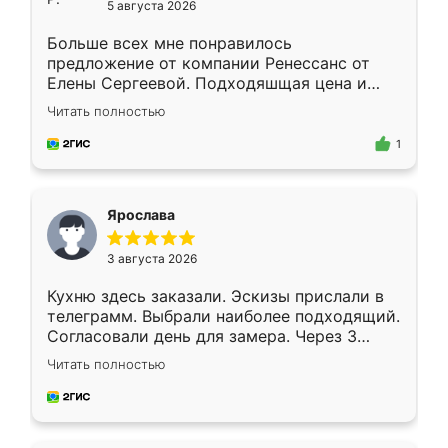
5 августа 2026
Больше всех мне понравилось
предложение от компании Ренессанс от
Елены Сергеевой. Подходяшщая цена и
короткие сроки изготовления. Приехавший
Читать полностью
для замера сотрудник Владислав
предложил по моему эскизу самый
1
подходящий вариант шкафа. Немного его
видоизменил, получилось даже лучше, чем
я хотела.
Ярослава
3 августа 2026
Кухню здесь заказали. Эскизы прислали в
телеграмм. Выбрали наиболее подходящий.
Согласовали день для замера. Через 3
недели кухня была уже готова. Остались
Читать полностью
довольны работой. Спасибо Ренессанс
мебель за качественную работу!