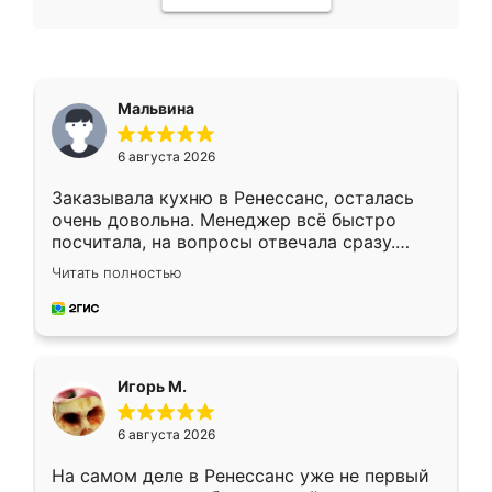
Мальвина
6 августа 2026
Заказывала кухню в Ренессанс, осталась
очень довольна. Менеджер всё быстро
посчитала, на вопросы отвечала сразу.
Замерщик приехал в субботу, подошёл к
Читать полностью
делу со всей ответственностью. Собрали
за день, ребята работали аккуратно, даже
пыли почти не было. Качество отличное,
ящики ходят плавно, ничего не скрипит.
Всё подошло как влитое.
Игорь М.
6 августа 2026
На самом деле в Ренессанс уже не первый