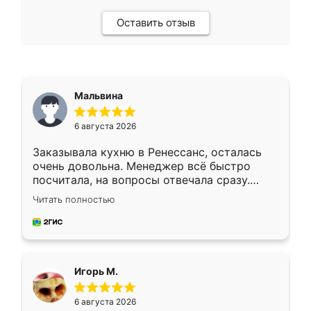
Оставить отзыв
Мальвина
6 августа 2026
Заказывала кухню в Ренессанс, осталась
очень довольна. Менеджер всё быстро
посчитала, на вопросы отвечала сразу.
Замерщик приехал в субботу, подошёл к
Читать полностью
делу со всей ответственностью. Собрали
за день, ребята работали аккуратно, даже
пыли почти не было. Качество отличное,
ящики ходят плавно, ничего не скрипит.
Всё подошло как влитое.
Игорь М.
6 августа 2026