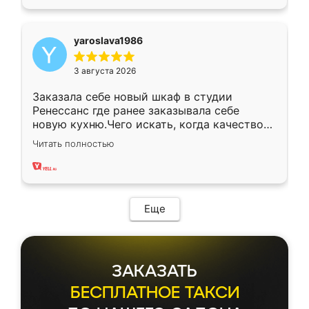
yaroslava1986
3 августа 2026
Заказала себе новый шкаф в студии
Ренессанс где ранее заказывала себе
новую кухню.Чего искать, когда качеством
вполне довольна. Служит кухня уже почти
Читать полностью
два года, нареканий нет.
Еще
ЗАКАЗАТЬ
БЕСПЛАТНОЕ ТАКСИ