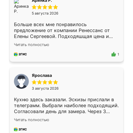
Аринка Р.
5 августа 2026
Больше всех мне понравилось
предложение от компании Ренессанс от
Елены Сергеевой. Подходяшщая цена и
короткие сроки изготовления. Приехавший
Читать полностью
для замера сотрудник Владислав
предложил по моему эскизу самый
1
подходящий вариант шкафа. Немного его
видоизменил, получилось даже лучше, чем
я хотела.
Ярослава
3 августа 2026
Кухню здесь заказали. Эскизы прислали в
телеграмм. Выбрали наиболее подходящий.
Согласовали день для замера. Через 3
недели кухня была уже готова. Остались
Читать полностью
довольны работой. Спасибо Ренессанс
мебель за качественную работу!