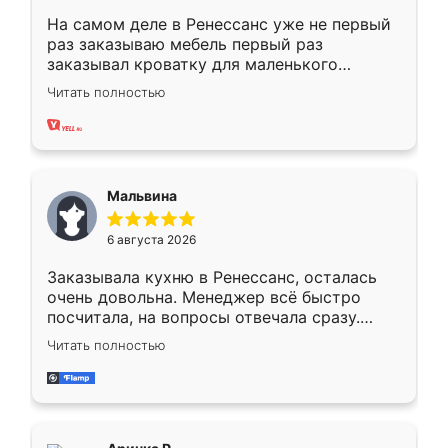
На самом деле в Ренессанс уже не первый
раз заказываю мебель первый раз
заказывал кроватку для маленького
ребёнка при его рождении ,во второй раз
Читать полностью
заказал шкаф-купе. По качеству очень
хорошее сборка достаточно быстрая,
также адекватные цены. До этого
сравнивал с разными конкурентами в этом
сегменте ,выбор у конкурентов куда
Мальвина
меньше, здесь же он более разнообразный.
Мне нравится ,если что-то потребуется из
6 августа 2026
мебели буду заказывать только здесь.
Заказывала кухню в Ренессанс, осталась
очень довольна. Менеджер всё быстро
посчитала, на вопросы отвечала сразу.
Замерщик приехал в субботу, подошёл к
Читать полностью
делу со всей ответственностью. Собрали
за день, ребята работали аккуратно, даже
пыли почти не было. Качество отличное,
ящики ходят плавно, ничего не скрипит.
Всё подошло как влитое.