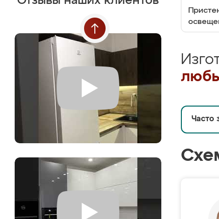
Отзывы наших клиентов
Пристен
освеще
Изго
любы
Часто 
Схе