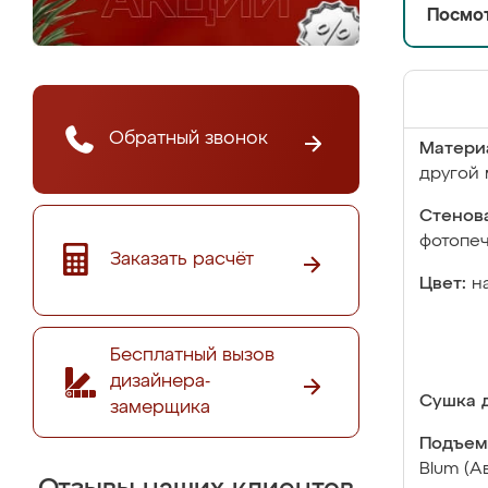
Посмот
Обратный звонок
Матери
другой 
Стенова
фотопе
Заказать расчёт
Цвет:
н
Бесплатный вызов
дизайнера-
Сушка д
замерщика
Подъем
Blum (А