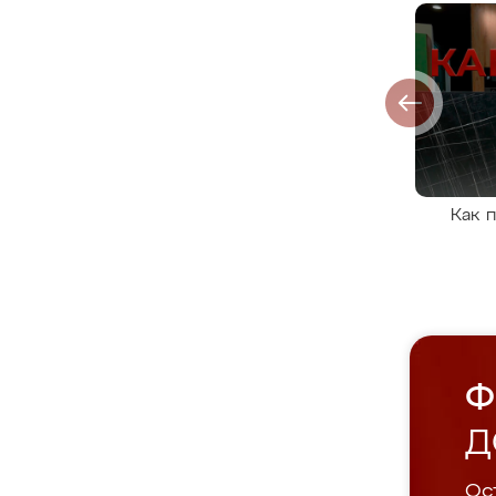
Как 
Ф
Д
Ост