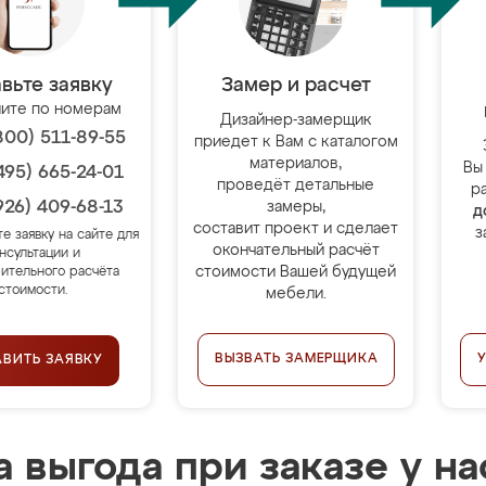
вьте заявку
Замер и расчет
ите по номерам
Дизайнер-замерщик
800) 511-89-55
приедет к Вам с каталогом
материалов,
Вы
495) 665-24-01
проведёт детальные
р
926) 409-68-13
замеры,
д
составит проект и сделает
з
те заявку на сайте для
окончательный расчёт
нсультации и
стоимости Вашей будущей
ительного расчёта
стоимости.
мебели.
ВЫЗВАТЬ ЗАМЕРЩИКА
АВИТЬ ЗАЯВКУ
 выгода при заказе у на