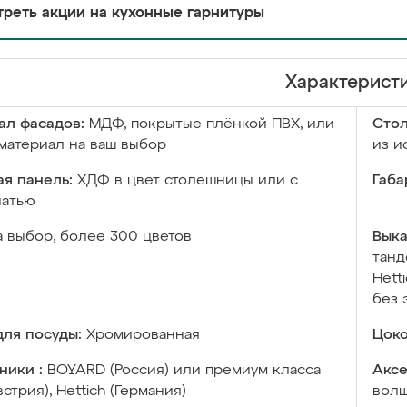
реть акции на кухонные гарнитуры
Характерист
ал фасадов:
МДФ, покрытые плёнкой ПВХ, или
Сто
материал на ваш выбор
из и
я панель:
ХДФ в цвет столешницы или с
Габа
чатью
а выбор, более 300 цветов
Выка
танд
Hett
без 
ля посуды:
Хромированная
Цоко
ники :
BOYARD (Россия) или премиум класса
Аксе
встрия), Hettich (Германия)
волш