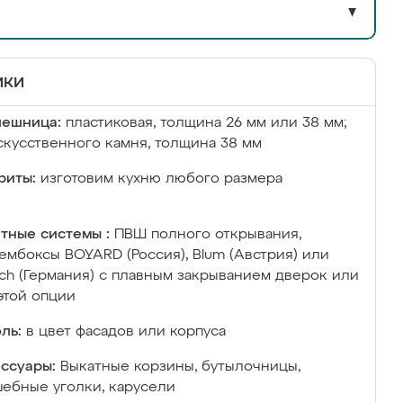
▼
ики
лешница:
пластиковая, толщина 26 мм или 38 мм;
скусственного камня, толщина 38 мм
риты:
изготовим кухню любого размера
тные системы :
ПВШ полного открывания,
ембоксы BOYARD (Россия), Blum (Австрия) или
ich (Германия) с плавным закрыванием дверок или
этой опции
ль:
в цвет фасадов или корпуса
ссуары:
Выкатные корзины, бутылочницы,
ебные уголки, карусели