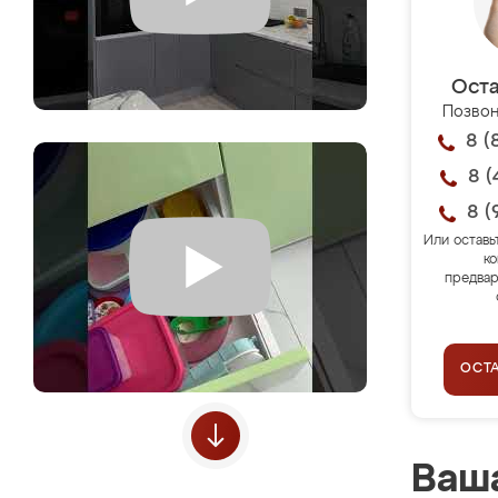
Оста
Позвон
8 (
8 (
8 (
Или оставь
ко
предвар
ОСТ
Ваша