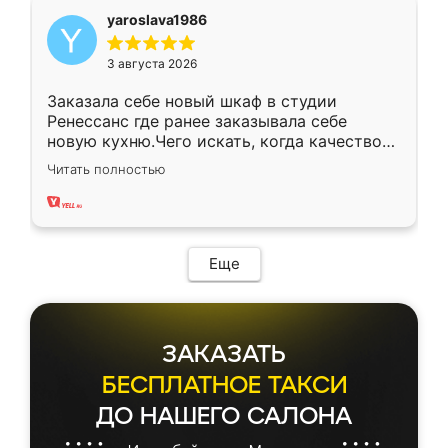
yaroslava1986
3 августа 2026
Заказала себе новый шкаф в студии
Ренессанс где ранее заказывала себе
новую кухню.Чего искать, когда качеством
вполне довольна. Служит кухня уже почти
Читать полностью
два года, нареканий нет.
Еще
ЗАКАЗАТЬ
БЕСПЛАТНОЕ ТАКСИ
ДО НАШЕГО САЛОНА