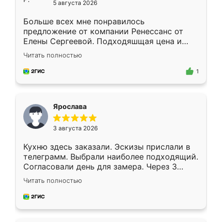
5 августа 2026
Больше всех мне понравилось
предложение от компании Ренессанс от
Елены Сергеевой. Подходяшщая цена и
короткие сроки изготовления. Приехавший
Читать полностью
для замера сотрудник Владислав
предложил по моему эскизу самый
1
подходящий вариант шкафа. Немного его
видоизменил, получилось даже лучше, чем
я хотела.
Ярослава
3 августа 2026
Кухню здесь заказали. Эскизы прислали в
телеграмм. Выбрали наиболее подходящий.
Согласовали день для замера. Через 3
недели кухня была уже готова. Остались
Читать полностью
довольны работой. Спасибо Ренессанс
мебель за качественную работу!