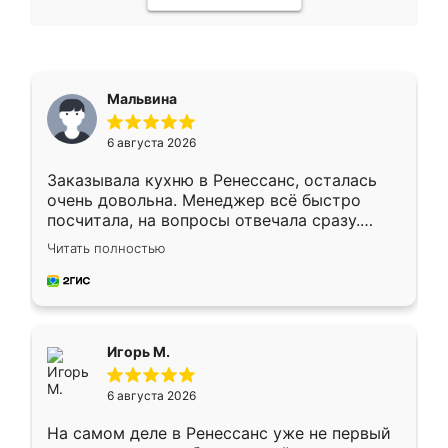
Мальвина
6 августа 2026
Заказывала кухню в Ренессанс, осталась
очень довольна. Менеджер всё быстро
посчитала, на вопросы отвечала сразу.
Замерщик приехал в субботу, подошёл к
Читать полностью
делу со всей ответственностью. Собрали
за день, ребята работали аккуратно, даже
пыли почти не было. Качество отличное,
ящики ходят плавно, ничего не скрипит.
Всё подошло как влитое.
Игорь М.
6 августа 2026
На самом деле в Ренессанс уже не первый