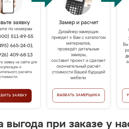
вьте заявку
Замер и расчет
ите по номерам
Дизайнер-замерщик
800) 511-89-55
приедет к Вам с каталогом
материалов,
Вы
495) 665-24-01
проведёт детальные
р
926) 409-68-13
замеры,
д
составит проект и сделает
з
те заявку на сайте для
окончательный расчёт
нсультации и
стоимости Вашей будущей
ительного расчёта
стоимости.
мебели.
ВЫЗВАТЬ ЗАМЕРЩИКА
АВИТЬ ЗАЯВКУ
 выгода при заказе у на