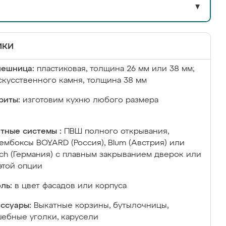
▼
ики
лешница:
пластиковая, толщина 26 мм или 38 мм;
скусственного камня, толщина 38 мм
риты:
изготовим кухню любого размера
тные системы :
ПВШ полного открывания,
ембоксы BOYARD (Россия), Blum (Австрия) или
ich (Германия) с плавным закрыванием дверок или
этой опции
ль:
в цвет фасадов или корпуса
ссуары:
Выкатные корзины, бутылочницы,
ебные уголки, карусели