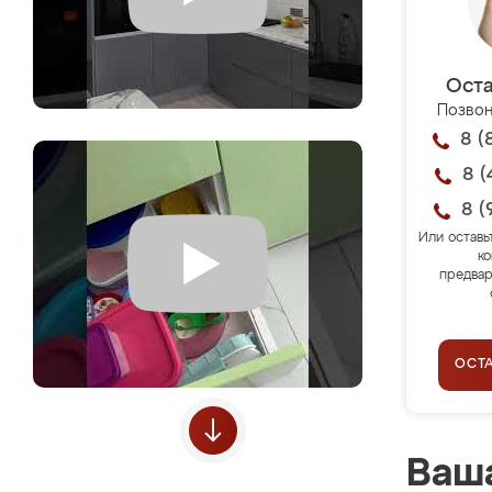
Оста
Позвон
8 (
8 (
8 (
Или оставь
ко
предвар
ОСТ
Ваша