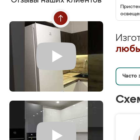
Отзывы наших клиентов
Пристен
освеще
Изго
любы
Часто 
Схе