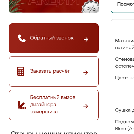
Посмот
Обратный звонок
Матери
патино
Стенова
фотопе
Заказать расчёт
Цвет:
н
Бесплатный вызов
дизайнера-
Сушка д
замерщика
Подъем
Blum (А