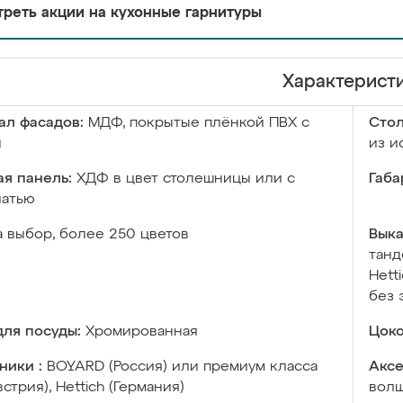
реть акции на кухонные гарнитуры
Характерист
ал фасадов:
МДФ, покрытые плёнкой ПВХ с
Сто
й
из и
я панель:
ХДФ в цвет столешницы или с
Габа
чатью
а выбор, более 250 цветов
Выка
танд
Hett
без 
ля посуды:
Хромированная
Цоко
ники :
BOYARD (Россия) или премиум класса
Аксе
встрия), Hettich (Германия)
волш