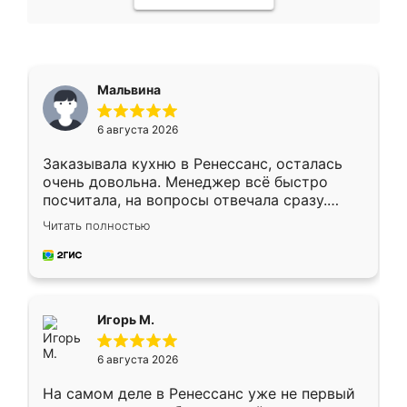
Мальвина
6 августа 2026
Заказывала кухню в Ренессанс, осталась
очень довольна. Менеджер всё быстро
посчитала, на вопросы отвечала сразу.
Замерщик приехал в субботу, подошёл к
Читать полностью
делу со всей ответственностью. Собрали
за день, ребята работали аккуратно, даже
пыли почти не было. Качество отличное,
ящики ходят плавно, ничего не скрипит.
Всё подошло как влитое.
Игорь М.
6 августа 2026
На самом деле в Ренессанс уже не первый