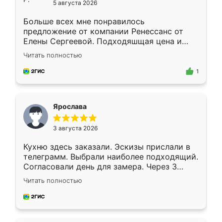
5 августа 2026
Больше всех мне понравилось
предложение от компании Ренессанс от
Елены Сергеевой. Подходяшщая цена и
короткие сроки изготовления. Приехавший
Читать полностью
для замера сотрудник Владислав
предложил по моему эскизу самый
1
подходящий вариант шкафа. Немного его
видоизменил, получилось даже лучше, чем
я хотела.
Ярослава
3 августа 2026
Кухню здесь заказали. Эскизы прислали в
телеграмм. Выбрали наиболее подходящий.
Согласовали день для замера. Через 3
недели кухня была уже готова. Остались
Читать полностью
довольны работой. Спасибо Ренессанс
мебель за качественную работу!