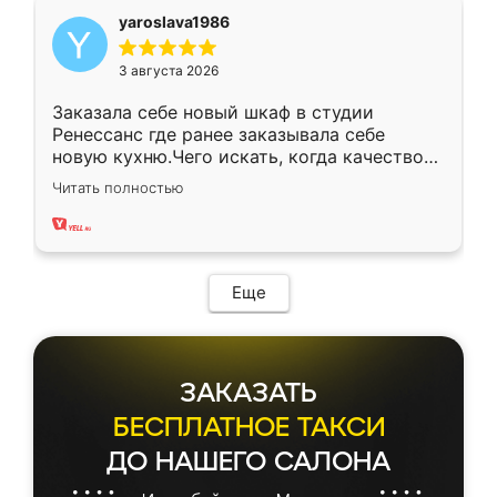
yaroslava1986
3 августа 2026
Заказала себе новый шкаф в студии
Ренессанс где ранее заказывала себе
новую кухню.Чего искать, когда качеством
вполне довольна. Служит кухня уже почти
Читать полностью
два года, нареканий нет.
Еще
ЗАКАЗАТЬ
БЕСПЛАТНОЕ ТАКСИ
ДО НАШЕГО САЛОНА