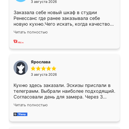
3 августа 2026
Заказала себе новый шкаф в студии
Ренессанс где ранее заказывала себе
новую кухню.Чего искать, когда качеством
вполне довольна. Служит кухня уже почти
Читать полностью
два года, нареканий нет.
Ярослава
3 августа 2026
Кухню здесь заказали. Эскизы прислали в
телеграмм. Выбрали наиболее подходящий.
Согласовали день для замера. Через 3
недели кухня была уже готова. Остались
Читать полностью
довольны работой. Спасибо Ренессанс
мебель за качественную работу!