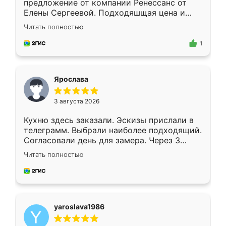
предложение от компании Ренессанс от
Елены Сергеевой. Подходяшщая цена и
короткие сроки изготовления. Приехавший
Читать полностью
для замера сотрудник Владислав
предложил по моему эскизу самый
1
подходящий вариант шкафа. Немного его
видоизменил, получилось даже лучше, чем
я хотела.
Ярослава
3 августа 2026
Кухню здесь заказали. Эскизы прислали в
телеграмм. Выбрали наиболее подходящий.
Согласовали день для замера. Через 3
недели кухня была уже готова. Остались
Читать полностью
довольны работой. Спасибо Ренессанс
мебель за качественную работу!
yaroslava1986