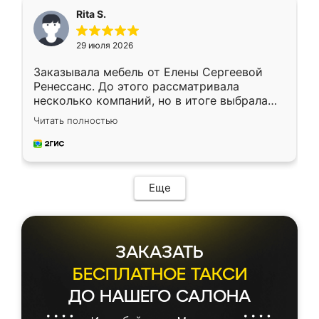
Rita S.
29 июля 2026
Заказывала мебель от Елены Сергеевой
Ренессанс. До этого рассматривала
несколько компаний, но в итоге выбрала
эту. Сначала обговорили условия, потом
Читать полностью
приехал замерщик, всё спокойно объяснил
и снял размеры. Изготовили в срок, с
доставкой тоже никаких проблем не
возникло. Сборку выполнили аккуратно,
мебель сразу встала на свое место без
Еще
каких-либо доработок. Качеством осталась
довольна, все выглядит так, как и ожидала.
ЗАКАЗАТЬ
БЕСПЛАТНОЕ ТАКСИ
ДО НАШЕГО САЛОНА