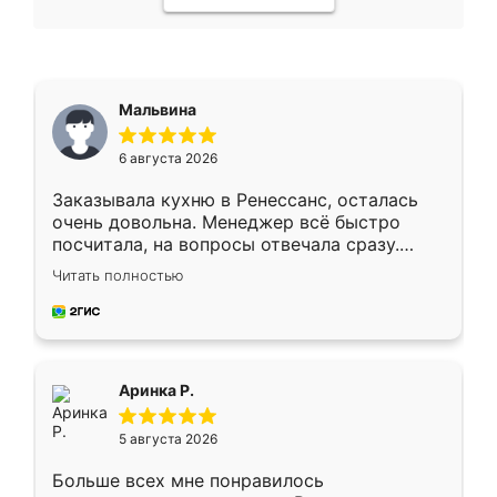
Мальвина
6 августа 2026
Заказывала кухню в Ренессанс, осталась
очень довольна. Менеджер всё быстро
посчитала, на вопросы отвечала сразу.
Замерщик приехал в субботу, подошёл к
Читать полностью
делу со всей ответственностью. Собрали
за день, ребята работали аккуратно, даже
пыли почти не было. Качество отличное,
ящики ходят плавно, ничего не скрипит.
Всё подошло как влитое.
Аринка Р.
5 августа 2026
Больше всех мне понравилось