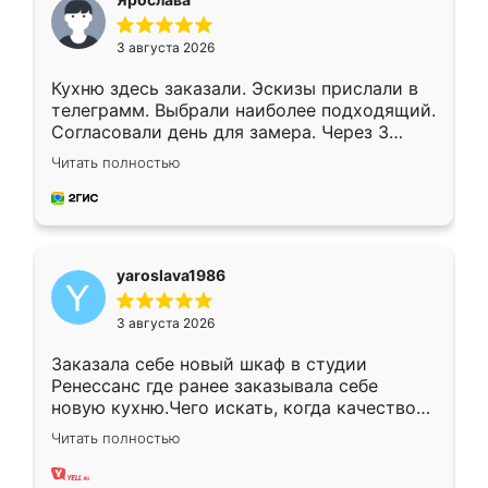
3 августа 2026
Кухню здесь заказали. Эскизы прислали в
телеграмм. Выбрали наиболее подходящий.
Согласовали день для замера. Через 3
недели кухня была уже готова. Остались
Читать полностью
довольны работой. Спасибо Ренессанс
мебель за качественную работу!
yaroslava1986
3 августа 2026
Заказала себе новый шкаф в студии
Ренессанс где ранее заказывала себе
новую кухню.Чего искать, когда качеством
вполне довольна. Служит кухня уже почти
Читать полностью
два года, нареканий нет.