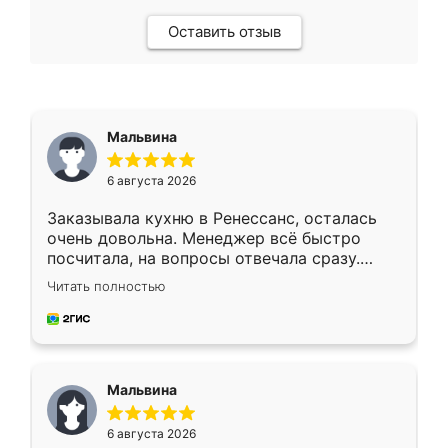
Оставить отзыв
Мальвина
6 августа 2026
Заказывала кухню в Ренессанс, осталась
очень довольна. Менеджер всё быстро
посчитала, на вопросы отвечала сразу.
Замерщик приехал в субботу, подошёл к
Читать полностью
делу со всей ответственностью. Собрали
за день, ребята работали аккуратно, даже
пыли почти не было. Качество отличное,
ящики ходят плавно, ничего не скрипит.
Всё подошло как влитое.
Мальвина
6 августа 2026