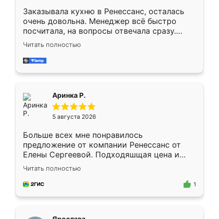
Заказывала кухню в Ренессанс, осталась
очень довольна. Менеджер всё быстро
посчитала, на вопросы отвечала сразу.
Замерщик приехал в субботу, подошёл к
Читать полностью
делу со всей ответственностью. Собрали
за день, ребята работали аккуратно, даже
пыли почти не было. Качество отличное,
ящики ходят плавно, ничего не скрипит.
Всё подошло как влитое.
Аринка Р.
5 августа 2026
Больше всех мне понравилось
предложение от компании Ренессанс от
Елены Сергеевой. Подходяшщая цена и
короткие сроки изготовления. Приехавший
Читать полностью
для замера сотрудник Владислав
предложил по моему эскизу самый
1
подходящий вариант шкафа. Немного его
видоизменил, получилось даже лучше, чем
я хотела.
Ярослава