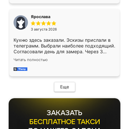
Ярослава
3 августа 2026
Кухню здесь заказали. Эскизы прислали в
телеграмм. Выбрали наиболее подходящий.
Согласовали день для замера. Через 3
недели кухня была уже готова. Остались
Читать полностью
довольны работой. Спасибо Ренессанс
мебель за качественную работу!
Еще
ЗАКАЗАТЬ
БЕСПЛАТНОЕ ТАКСИ