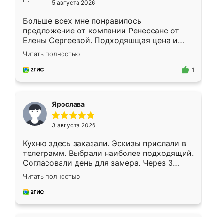
5 августа 2026
Больше всех мне понравилось
предложение от компании Ренессанс от
Елены Сергеевой. Подходяшщая цена и
короткие сроки изготовления. Приехавший
Читать полностью
для замера сотрудник Владислав
предложил по моему эскизу самый
1
подходящий вариант шкафа. Немного его
видоизменил, получилось даже лучше, чем
я хотела.
Ярослава
3 августа 2026
Кухню здесь заказали. Эскизы прислали в
телеграмм. Выбрали наиболее подходящий.
Согласовали день для замера. Через 3
недели кухня была уже готова. Остались
Читать полностью
довольны работой. Спасибо Ренессанс
мебель за качественную работу!