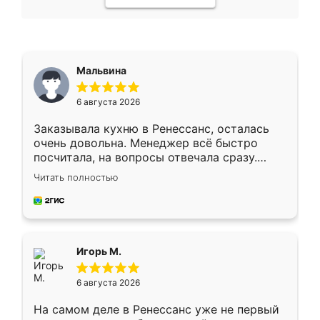
Мальвина
6 августа 2026
Заказывала кухню в Ренессанс, осталась
очень довольна. Менеджер всё быстро
посчитала, на вопросы отвечала сразу.
Замерщик приехал в субботу, подошёл к
Читать полностью
делу со всей ответственностью. Собрали
за день, ребята работали аккуратно, даже
пыли почти не было. Качество отличное,
ящики ходят плавно, ничего не скрипит.
Всё подошло как влитое.
Игорь М.
6 августа 2026
На самом деле в Ренессанс уже не первый