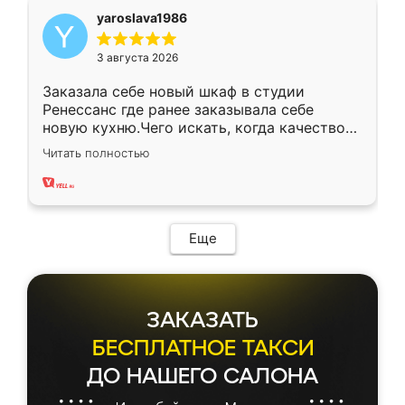
yaroslava1986
3 августа 2026
Заказала себе новый шкаф в студии
Ренессанс где ранее заказывала себе
новую кухню.Чего искать, когда качеством
вполне довольна. Служит кухня уже почти
Читать полностью
два года, нареканий нет.
Еще
ЗАКАЗАТЬ
БЕСПЛАТНОЕ ТАКСИ
ДО НАШЕГО САЛОНА