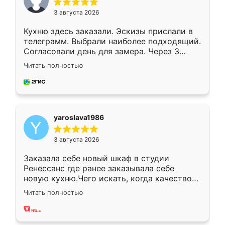
3 августа 2026
Кухню здесь заказали. Эскизы прислали в
телеграмм. Выбрали наиболее подходящий.
Согласовали день для замера. Через 3
недели кухня была уже готова. Остались
Читать полностью
довольны работой. Спасибо Ренессанс
мебель за качественную работу!
yaroslava1986
3 августа 2026
Заказала себе новый шкаф в студии
Ренессанс где ранее заказывала себе
новую кухню.Чего искать, когда качеством
вполне довольна. Служит кухня уже почти
Читать полностью
два года, нареканий нет.