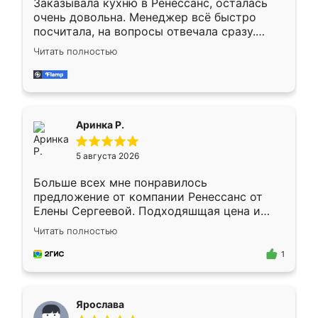
Заказывала кухню в Ренессанс, осталась
очень довольна. Менеджер всё быстро
посчитала, на вопросы отвечала сразу.
Замерщик приехал в субботу, подошёл к
Читать полностью
делу со всей ответственностью. Собрали
за день, ребята работали аккуратно, даже
пыли почти не было. Качество отличное,
ящики ходят плавно, ничего не скрипит.
Всё подошло как влитое.
Аринка Р.
5 августа 2026
Больше всех мне понравилось
предложение от компании Ренессанс от
Елены Сергеевой. Подходяшщая цена и
короткие сроки изготовления. Приехавший
Читать полностью
для замера сотрудник Владислав
предложил по моему эскизу самый
1
подходящий вариант шкафа. Немного его
видоизменил, получилось даже лучше, чем
я хотела.
Ярослава