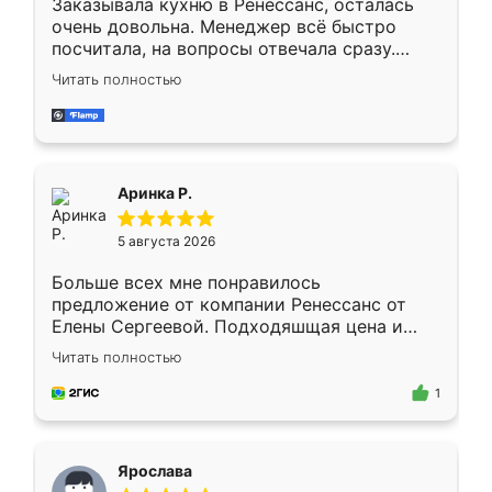
Заказывала кухню в Ренессанс, осталась
очень довольна. Менеджер всё быстро
посчитала, на вопросы отвечала сразу.
Замерщик приехал в субботу, подошёл к
Читать полностью
делу со всей ответственностью. Собрали
за день, ребята работали аккуратно, даже
пыли почти не было. Качество отличное,
ящики ходят плавно, ничего не скрипит.
Всё подошло как влитое.
Аринка Р.
5 августа 2026
Больше всех мне понравилось
предложение от компании Ренессанс от
Елены Сергеевой. Подходяшщая цена и
короткие сроки изготовления. Приехавший
Читать полностью
для замера сотрудник Владислав
предложил по моему эскизу самый
1
подходящий вариант шкафа. Немного его
видоизменил, получилось даже лучше, чем
я хотела.
Ярослава