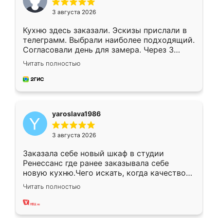
3 августа 2026
Кухню здесь заказали. Эскизы прислали в
телеграмм. Выбрали наиболее подходящий.
Согласовали день для замера. Через 3
недели кухня была уже готова. Остались
Читать полностью
довольны работой. Спасибо Ренессанс
мебель за качественную работу!
yaroslava1986
3 августа 2026
Заказала себе новый шкаф в студии
Ренессанс где ранее заказывала себе
новую кухню.Чего искать, когда качеством
вполне довольна. Служит кухня уже почти
Читать полностью
два года, нареканий нет.