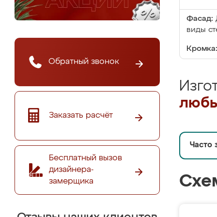
Фасад:
виды ст
Кромка
Обратный звонок
Изго
любы
Заказать расчёт
Часто 
Бесплатный вызов
дизайнера-
Схе
замерщика