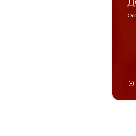
Д
Ост