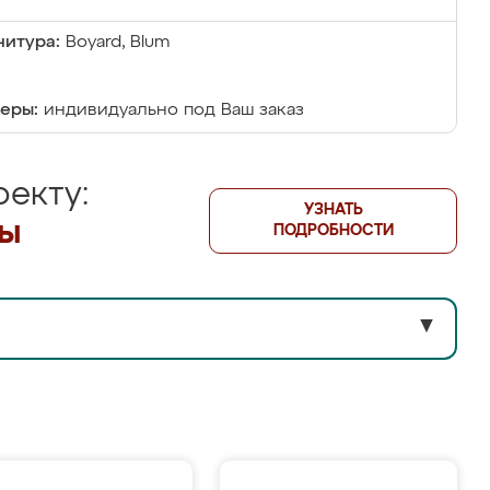
итура:
Boyard, Blum
еры:
индивидуально под Ваш заказ
екту:
УЗНАТЬ
лы
ПОДРОБНОСТИ
▼