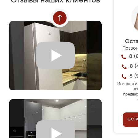
Отзывы наших клиентов
Оста
Позвон
8 (
8 (
8 (
Или оставь
ко
предвар
ОСТ