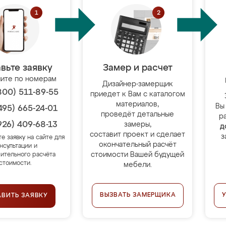
вьте заявку
Замер и расчет
ите по номерам
Дизайнер-замерщик
800) 511-89-55
приедет к Вам с каталогом
материалов,
Вы
495) 665-24-01
проведёт детальные
р
926) 409-68-13
замеры,
д
составит проект и сделает
з
те заявку на сайте для
окончательный расчёт
нсультации и
стоимости Вашей будущей
ительного расчёта
стоимости.
мебели.
ВЫЗВАТЬ ЗАМЕРЩИКА
АВИТЬ ЗАЯВКУ