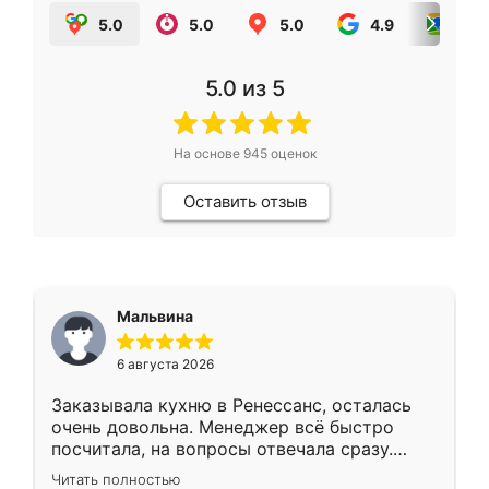
5.0
5.0
5.0
4.9
5.0
5.0
из 5
На основе
945
оценок
Оставить отзыв
Мальвина
6 августа 2026
Заказывала кухню в Ренессанс, осталась
очень довольна. Менеджер всё быстро
посчитала, на вопросы отвечала сразу.
Замерщик приехал в субботу, подошёл к
Читать полностью