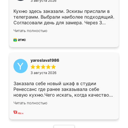
3 августа 2026
Кухню здесь заказали. Эскизы прислали в
телеграмм. Выбрали наиболее подходящий.
Согласовали день для замера. Через 3
недели кухня была уже готова. Остались
Читать полностью
довольны работой. Спасибо Ренессанс
мебель за качественную работу!
yaroslava1986
3 августа 2026
Заказала себе новый шкаф в студии
Ренессанс где ранее заказывала себе
новую кухню.Чего искать, когда качеством
вполне довольна. Служит кухня уже почти
Читать полностью
два года, нареканий нет.