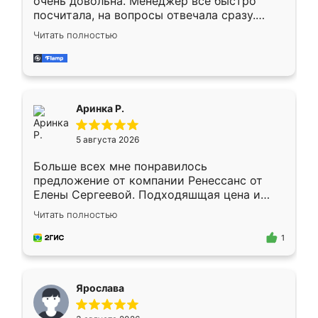
очень довольна. Менеджер всё быстро
посчитала, на вопросы отвечала сразу.
Замерщик приехал в субботу, подошёл к
Читать полностью
делу со всей ответственностью. Собрали
за день, ребята работали аккуратно, даже
пыли почти не было. Качество отличное,
ящики ходят плавно, ничего не скрипит.
Всё подошло как влитое.
Аринка Р.
5 августа 2026
Больше всех мне понравилось
предложение от компании Ренессанс от
Елены Сергеевой. Подходяшщая цена и
короткие сроки изготовления. Приехавший
Читать полностью
для замера сотрудник Владислав
предложил по моему эскизу самый
1
подходящий вариант шкафа. Немного его
видоизменил, получилось даже лучше, чем
я хотела.
Ярослава