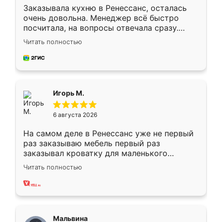
Заказывала кухню в Ренессанс, осталась
очень довольна. Менеджер всё быстро
посчитала, на вопросы отвечала сразу.
Замерщик приехал в субботу, подошёл к
Читать полностью
делу со всей ответственностью. Собрали
за день, ребята работали аккуратно, даже
пыли почти не было. Качество отличное,
ящики ходят плавно, ничего не скрипит.
Всё подошло как влитое.
Игорь М.
6 августа 2026
На самом деле в Ренессанс уже не первый
раз заказываю мебель первый раз
заказывал кроватку для маленького
ребёнка при его рождении ,во второй раз
Читать полностью
заказал шкаф-купе. По качеству очень
хорошее сборка достаточно быстрая,
также адекватные цены. До этого
сравнивал с разными конкурентами в этом
сегменте ,выбор у конкурентов куда
Мальвина