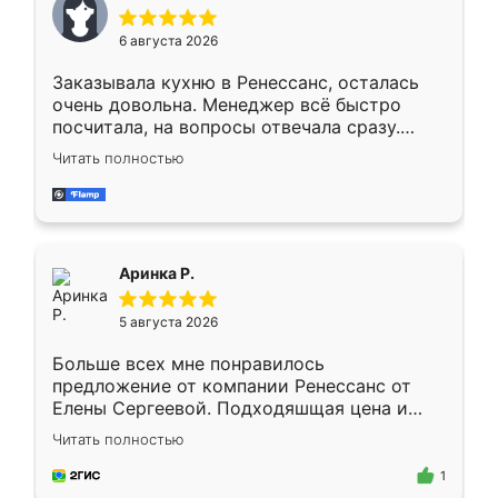
меньше, здесь же он более разнообразный.
Мне нравится ,если что-то потребуется из
6 августа 2026
мебели буду заказывать только здесь.
Заказывала кухню в Ренессанс, осталась
очень довольна. Менеджер всё быстро
посчитала, на вопросы отвечала сразу.
Замерщик приехал в субботу, подошёл к
Читать полностью
делу со всей ответственностью. Собрали
за день, ребята работали аккуратно, даже
пыли почти не было. Качество отличное,
ящики ходят плавно, ничего не скрипит.
Всё подошло как влитое.
Аринка Р.
5 августа 2026
Больше всех мне понравилось
предложение от компании Ренессанс от
Елены Сергеевой. Подходяшщая цена и
короткие сроки изготовления. Приехавший
Читать полностью
для замера сотрудник Владислав
предложил по моему эскизу самый
1
подходящий вариант шкафа. Немного его