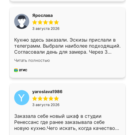
видоизменил, получилось даже лучше, чем
я хотела.
Ярослава
3 августа 2026
Кухню здесь заказали. Эскизы прислали в
телеграмм. Выбрали наиболее подходящий.
Согласовали день для замера. Через 3
недели кухня была уже готова. Остались
Читать полностью
довольны работой. Спасибо Ренессанс
мебель за качественную работу!
yaroslava1986
3 августа 2026
Заказала себе новый шкаф в студии
Ренессанс где ранее заказывала себе
новую кухню.Чего искать, когда качеством
вполне довольна. Служит кухня уже почти