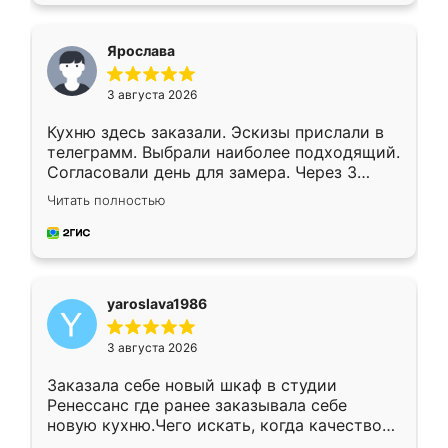
видоизменил, получилось даже лучше, чем
я хотела.
Ярослава
3 августа 2026
Кухню здесь заказали. Эскизы прислали в
телеграмм. Выбрали наиболее подходящий.
Согласовали день для замера. Через 3
недели кухня была уже готова. Остались
Читать полностью
довольны работой. Спасибо Ренессанс
мебель за качественную работу!
yaroslava1986
3 августа 2026
Заказала себе новый шкаф в студии
Ренессанс где ранее заказывала себе
новую кухню.Чего искать, когда качеством
вполне довольна. Служит кухня уже почти