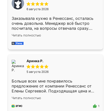
меньше, здесь же он более разнообразный.
Мне нравится ,если что-то потребуется из
6 августа 2026
мебели буду заказывать только здесь.
Заказывала кухню в Ренессанс, осталась
очень довольна. Менеджер всё быстро
посчитала, на вопросы отвечала сразу.
Замерщик приехал в субботу, подошёл к
Читать полностью
делу со всей ответственностью. Собрали
за день, ребята работали аккуратно, даже
пыли почти не было. Качество отличное,
ящики ходят плавно, ничего не скрипит.
Всё подошло как влитое.
Аринка Р.
5 августа 2026
Больше всех мне понравилось
предложение от компании Ренессанс от
Елены Сергеевой. Подходяшщая цена и
короткие сроки изготовления. Приехавший
Читать полностью
для замера сотрудник Владислав
предложил по моему эскизу самый
1
подходящий вариант шкафа. Немного его