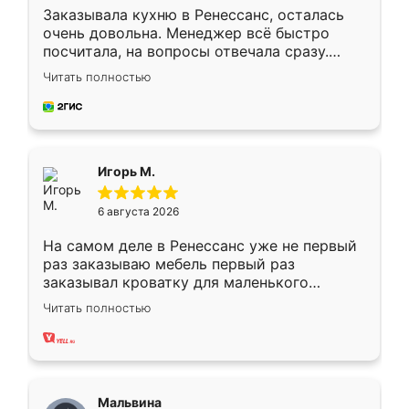
Заказывала кухню в Ренессанс, осталась
очень довольна. Менеджер всё быстро
посчитала, на вопросы отвечала сразу.
Замерщик приехал в субботу, подошёл к
Читать полностью
делу со всей ответственностью. Собрали
за день, ребята работали аккуратно, даже
пыли почти не было. Качество отличное,
ящики ходят плавно, ничего не скрипит.
Всё подошло как влитое.
Игорь М.
6 августа 2026
На самом деле в Ренессанс уже не первый
раз заказываю мебель первый раз
заказывал кроватку для маленького
ребёнка при его рождении ,во второй раз
Читать полностью
заказал шкаф-купе. По качеству очень
хорошее сборка достаточно быстрая,
также адекватные цены. До этого
сравнивал с разными конкурентами в этом
сегменте ,выбор у конкурентов куда
Мальвина