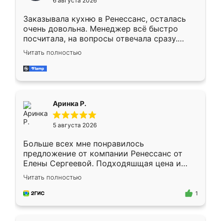
6 августа 2026
мебели буду заказывать только здесь.
Заказывала кухню в Ренессанс, осталась
очень довольна. Менеджер всё быстро
посчитала, на вопросы отвечала сразу.
Замерщик приехал в субботу, подошёл к
Читать полностью
делу со всей ответственностью. Собрали
за день, ребята работали аккуратно, даже
пыли почти не было. Качество отличное,
ящики ходят плавно, ничего не скрипит.
Всё подошло как влитое.
Аринка Р.
5 августа 2026
Больше всех мне понравилось
предложение от компании Ренессанс от
Елены Сергеевой. Подходяшщая цена и
короткие сроки изготовления. Приехавший
Читать полностью
для замера сотрудник Владислав
предложил по моему эскизу самый
1
подходящий вариант шкафа. Немного его
видоизменил, получилось даже лучше, чем