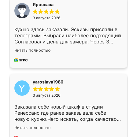
я хотела.
Ярослава
3 августа 2026
Кухню здесь заказали. Эскизы прислали в
телеграмм. Выбрали наиболее подходящий.
Согласовали день для замера. Через 3
недели кухня была уже готова. Остались
Читать полностью
довольны работой. Спасибо Ренессанс
мебель за качественную работу!
yaroslava1986
3 августа 2026
Заказала себе новый шкаф в студии
Ренессанс где ранее заказывала себе
новую кухню.Чего искать, когда качеством
вполне довольна. Служит кухня уже почти
Читать полностью
два года, нареканий нет.