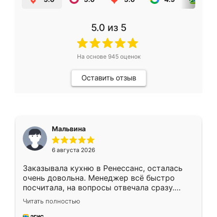
5.0
из 5
На основе
945
оценок
Оставить отзыв
Мальвина
6 августа 2026
Заказывала кухню в Ренессанс, осталась
очень довольна. Менеджер всё быстро
посчитала, на вопросы отвечала сразу.
Замерщик приехал в субботу, подошёл к
Читать полностью
делу со всей ответственностью. Собрали
за день, ребята работали аккуратно, даже