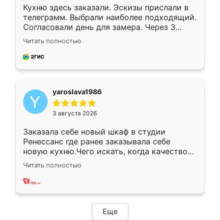
Кухню здесь заказали. Эскизы прислали в
телеграмм. Выбрали наиболее подходящий.
Согласовали день для замера. Через 3
недели кухня была уже готова. Остались
Читать полностью
довольны работой. Спасибо Ренессанс
мебель за качественную работу!
yaroslava1986
3 августа 2026
Заказала себе новый шкаф в студии
Ренессанс где ранее заказывала себе
новую кухню.Чего искать, когда качеством
вполне довольна. Служит кухня уже почти
Читать полностью
два года, нареканий нет.
Еще