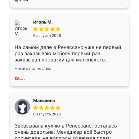
пыли почти не было. Качество отличное,
ящики ходят плавно, ничего не скрипит.
Всё подошло как влитое.
Игорь М.
6 августа 2026
На самом деле в Ренессанс уже не первый
раз заказываю мебель первый раз
заказывал кроватку для маленького
ребёнка при его рождении ,во второй раз
Читать полностью
заказал шкаф-купе. По качеству очень
хорошее сборка достаточно быстрая,
также адекватные цены. До этого
сравнивал с разными конкурентами в этом
сегменте ,выбор у конкурентов куда
Мальвина
меньше, здесь же он более разнообразный.
Мне нравится ,если что-то потребуется из
6 августа 2026
мебели буду заказывать только здесь.
Заказывала кухню в Ренессанс, осталась
очень довольна. Менеджер всё быстро
посчитала, на вопросы отвечала сразу.