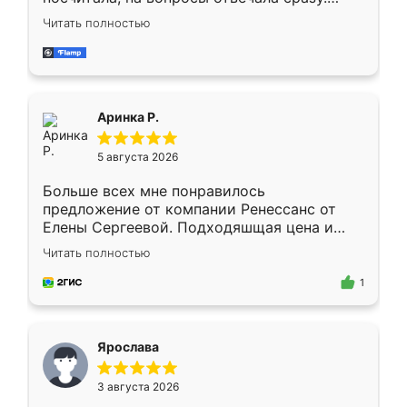
Замерщик приехал в субботу, подошёл к
Читать полностью
делу со всей ответственностью. Собрали
за день, ребята работали аккуратно, даже
пыли почти не было. Качество отличное,
ящики ходят плавно, ничего не скрипит.
Всё подошло как влитое.
Аринка Р.
5 августа 2026
Больше всех мне понравилось
предложение от компании Ренессанс от
Елены Сергеевой. Подходяшщая цена и
короткие сроки изготовления. Приехавший
Читать полностью
для замера сотрудник Владислав
предложил по моему эскизу самый
1
подходящий вариант шкафа. Немного его
видоизменил, получилось даже лучше, чем
я хотела.
Ярослава
3 августа 2026