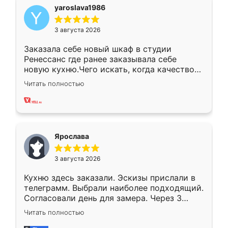
yaroslava1986
3 августа 2026
Заказала себе новый шкаф в студии
Ренессанс где ранее заказывала себе
новую кухню.Чего искать, когда качеством
вполне довольна. Служит кухня уже почти
Читать полностью
два года, нареканий нет.
Ярослава
3 августа 2026
Кухню здесь заказали. Эскизы прислали в
телеграмм. Выбрали наиболее подходящий.
Согласовали день для замера. Через 3
недели кухня была уже готова. Остались
Читать полностью
довольны работой. Спасибо Ренессанс