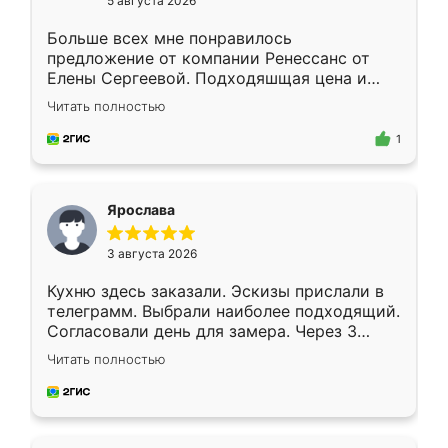
5 августа 2026
Больше всех мне понравилось
предложение от компании Ренессанс от
Елены Сергеевой. Подходяшщая цена и
короткие сроки изготовления. Приехавший
Читать полностью
для замера сотрудник Владислав
предложил по моему эскизу самый
1
подходящий вариант шкафа. Немного его
видоизменил, получилось даже лучше, чем
я хотела.
Ярослава
3 августа 2026
Кухню здесь заказали. Эскизы прислали в
телеграмм. Выбрали наиболее подходящий.
Согласовали день для замера. Через 3
недели кухня была уже готова. Остались
Читать полностью
довольны работой. Спасибо Ренессанс
мебель за качественную работу!