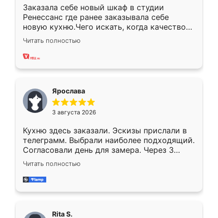
Заказала себе новый шкаф в студии
Ренессанс где ранее заказывала себе
новую кухню.Чего искать, когда качеством
вполне довольна. Служит кухня уже почти
Читать полностью
два года, нареканий нет.
Ярослава
3 августа 2026
Кухню здесь заказали. Эскизы прислали в
телеграмм. Выбрали наиболее подходящий.
Согласовали день для замера. Через 3
недели кухня была уже готова. Остались
Читать полностью
довольны работой. Спасибо Ренессанс
мебель за качественную работу!
Rita S.