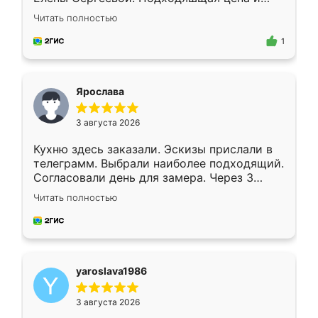
короткие сроки изготовления. Приехавший
Читать полностью
для замера сотрудник Владислав
предложил по моему эскизу самый
1
подходящий вариант шкафа. Немного его
видоизменил, получилось даже лучше, чем
я хотела.
Ярослава
3 августа 2026
Кухню здесь заказали. Эскизы прислали в
телеграмм. Выбрали наиболее подходящий.
Согласовали день для замера. Через 3
недели кухня была уже готова. Остались
Читать полностью
довольны работой. Спасибо Ренессанс
мебель за качественную работу!
yaroslava1986
3 августа 2026