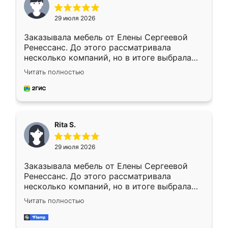
29 июля 2026
Заказывала мебель от Елены Сергеевой
Ренессанс. До этого рассматривала
несколько компаний, но в итоге выбрала
эту. Сначала обговорили условия, потом
Читать полностью
приехал замерщик, всё спокойно объяснил
и снял размеры. Изготовили в срок, с
доставкой тоже никаких проблем не
возникло. Сборку выполнили аккуратно,
мебель сразу встала на свое место без
Rita S.
каких-либо доработок. Качеством осталась
довольна, все выглядит так, как и ожидала.
29 июля 2026
Заказывала мебель от Елены Сергеевой
Ренессанс. До этого рассматривала
несколько компаний, но в итоге выбрала
эту. Сначала обговорили условия, потом
Читать полностью
приехал замерщик, всё спокойно объяснил
и снял размеры. Изготовили в срок, с
доставкой тоже никаких проблем не