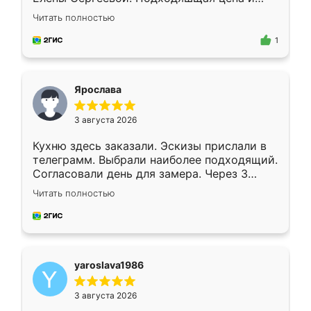
короткие сроки изготовления. Приехавший
Читать полностью
для замера сотрудник Владислав
предложил по моему эскизу самый
1
подходящий вариант шкафа. Немного его
видоизменил, получилось даже лучше, чем
я хотела.
Ярослава
3 августа 2026
Кухню здесь заказали. Эскизы прислали в
телеграмм. Выбрали наиболее подходящий.
Согласовали день для замера. Через 3
недели кухня была уже готова. Остались
Читать полностью
довольны работой. Спасибо Ренессанс
мебель за качественную работу!
yaroslava1986
3 августа 2026