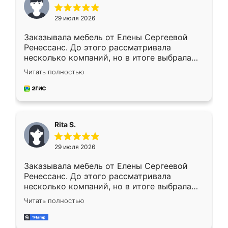
29 июля 2026
Заказывала мебель от Елены Сергеевой
Ренессанс. До этого рассматривала
несколько компаний, но в итоге выбрала
эту. Сначала обговорили условия, потом
Читать полностью
приехал замерщик, всё спокойно объяснил
и снял размеры. Изготовили в срок, с
доставкой тоже никаких проблем не
возникло. Сборку выполнили аккуратно,
мебель сразу встала на свое место без
Rita S.
каких-либо доработок. Качеством осталась
довольна, все выглядит так, как и ожидала.
29 июля 2026
Заказывала мебель от Елены Сергеевой
Ренессанс. До этого рассматривала
несколько компаний, но в итоге выбрала
эту. Сначала обговорили условия, потом
Читать полностью
приехал замерщик, всё спокойно объяснил
и снял размеры. Изготовили в срок, с
доставкой тоже никаких проблем не