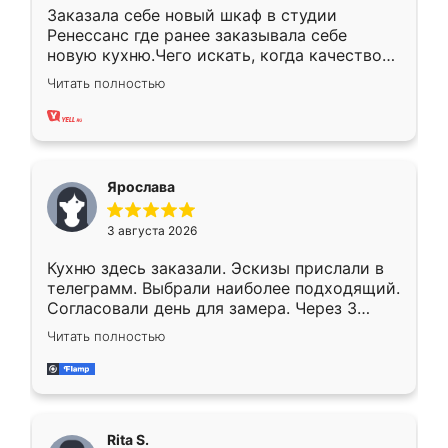
Заказала себе новый шкаф в студии
Ренессанс где ранее заказывала себе
новую кухню.Чего искать, когда качеством
вполне довольна. Служит кухня уже почти
Читать полностью
два года, нареканий нет.
Ярослава
3 августа 2026
Кухню здесь заказали. Эскизы прислали в
телеграмм. Выбрали наиболее подходящий.
Согласовали день для замера. Через 3
недели кухня была уже готова. Остались
Читать полностью
довольны работой. Спасибо Ренессанс
мебель за качественную работу!
Rita S.