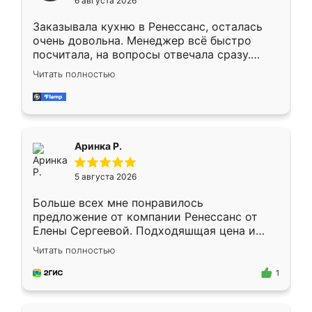
6 августа 2026
мебели буду заказывать только здесь.
Заказывала кухню в Ренессанс, осталась
очень довольна. Менеджер всё быстро
посчитала, на вопросы отвечала сразу.
Замерщик приехал в субботу, подошёл к
Читать полностью
делу со всей ответственностью. Собрали
за день, ребята работали аккуратно, даже
пыли почти не было. Качество отличное,
ящики ходят плавно, ничего не скрипит.
Всё подошло как влитое.
Аринка Р.
5 августа 2026
Больше всех мне понравилось
предложение от компании Ренессанс от
Елены Сергеевой. Подходяшщая цена и
короткие сроки изготовления. Приехавший
Читать полностью
для замера сотрудник Владислав
предложил по моему эскизу самый
1
подходящий вариант шкафа. Немного его
видоизменил, получилось даже лучше, чем