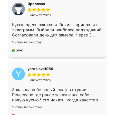
я хотела.
Ярослава
3 августа 2026
Кухню здесь заказали. Эскизы прислали в
телеграмм. Выбрали наиболее подходящий.
Согласовали день для замера. Через 3
недели кухня была уже готова. Остались
Читать полностью
довольны работой. Спасибо Ренессанс
мебель за качественную работу!
yaroslava1986
3 августа 2026
Заказала себе новый шкаф в студии
Ренессанс где ранее заказывала себе
новую кухню.Чего искать, когда качеством
вполне довольна. Служит кухня уже почти
Читать полностью
два года, нареканий нет.